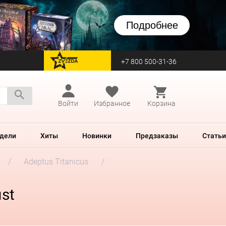
Подробнее
+7 800 500-31-36
перейти на Zvezda
Войти
Избранное
Корзина
дели
Хиты
Новинки
Предзаказы
Статьи
Adeptus Titanicus
ist