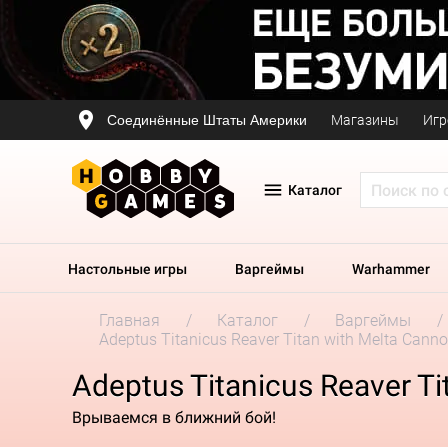
Соединённые Штаты Америки
Магазины
Игр
Каталог
Настольные игры
Варгеймы
Warhammer
Главная
Каталог
Варгеймы
Adeptus Titanicus Reaver Titan with Melta Canno
Adeptus Titanicus Reaver Ti
Врываемся в ближний бой!