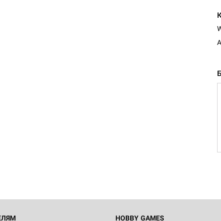
A
Настольная игра Hobby Worl
Египта
1 991
Настольная игра Hobby World
Белая смерть
12 990
ЕЛЯМ
HOBBY GAMES