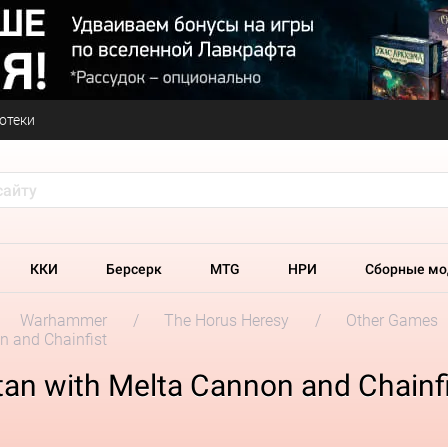
отеки
ККИ
Берсерк
MTG
НРИ
Сборные мо
Warhammer
The Horus Heresy
Other Games
n and Chainfist
tan with Melta Cannon and Chainf