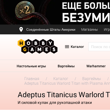
Соединённые Штаты Америки
Магазины
Игр
Каталог
Настольные игры
Варгеймы
Warhammer
Главная
Каталог
Варгеймы
Adeptus Titanicus Warlord Titan with Plasma Ann
Adeptus Titanicus Warlord T
И силовой кулак для рукопашной атаки