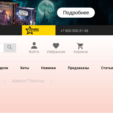
Подробнее
+7 800 500-31-36
перейти на Zvezda
Войти
Избранное
Корзина
дели
Хиты
Новинки
Предзаказы
Статьи
Adeptus Titanicus