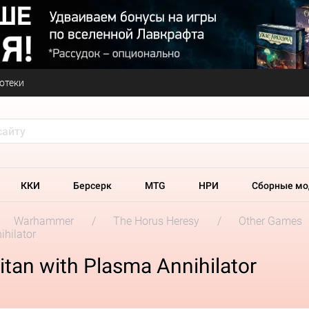
отеки
ККИ
Берсерк
MTG
НРИ
Сборные мо
Warhammer
The Horus Heresy
Other Games
ihilator
itan with Plasma Annihilator