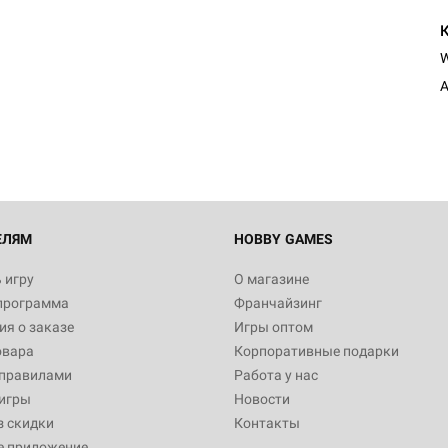
A
ЕЛЯМ
HOBBY GAMES
 игру
О магазине
программа
Франчайзинг
я о заказе
Игры оптом
овара
Корпоративные подарки
 правилами
Работа у нас
игры
Новости
з скидки
Контакты
е приложение