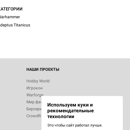
КАТЕГОРИИ
Warhammer
deptus Titanicus
НАШИ ПРОЕКТЫ
Hobby World
Игрокон
Warforge
Мир фантастики
Используем куки и
Берсерк
рекомендательные
CrowdRepublic
технологии
Это чтобы сайт работал лучше.