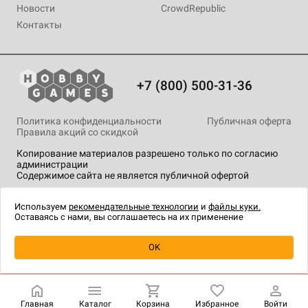
Новости
CrowdRepublic
Контакты
+7 (800) 500-31-36
Политика конфиденциальности
Публичная оферта
Правила акций со скидкой
Копирование материалов разрешено только по согласию
администрации
Содержимое сайта не является публичной офертой
На сайте Hobby Games применяются
рекомендательные
технологии
.
Используем
рекомендательные технологии
и
файлы куки.
Оставаясь с нами, вы соглашаетесь на их применение
Уведомить о наличии
OK
Главная
Каталог
Корзина
Избранное
Войти