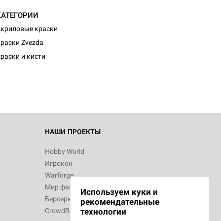
КАТЕГОРИИ
криловые краски
d Журнал
раски Zvezda
к: Братья
раски и кисти
d Звёздные
НАШИ ПРОЕКТЫ
Hobby World
Игрокон
d Сумерки
Warforge
: Грозовой
Мир фантастики
Используем куки и
Берсерк
рекомендательные
CrowdRepublic
технологии