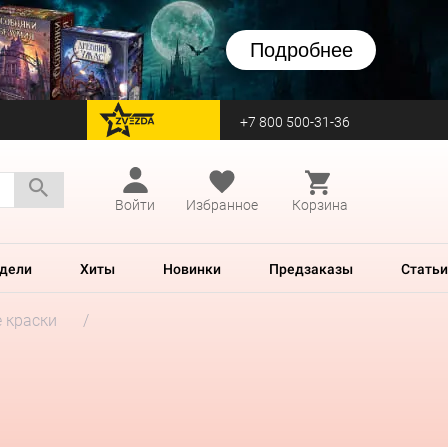
Подробнее
+7 800 500-31-36
перейти на Zvezda
Войти
Избранное
Корзина
дели
Хиты
Новинки
Предзаказы
Статьи
 краски