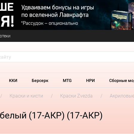
отеки
ККИ
Берсерк
MTG
НРИ
Сборные мо
Краски и кисти
Краски Zvezda
Акриловые
белый (17-АКР) (17-АКР)