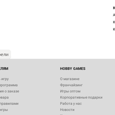
А
Настольная игра Hobby Worl
К
"Мир фантастики. Спецвыпус
Стругацкие"
К
1 490
рели
Настольная игра Hobby Worl
империи: Боевая тревога
799
ЕЛЯМ
HOBBY GAMES
 игру
О магазине
программа
Франчайзинг
Настольная игра Hobby Worl
я о заказе
Игры оптом
империи. Четвёртая редакция
овара
Корпоративные подарки
Рубеж
12 990
 правилами
Работа у нас
игры
Новости