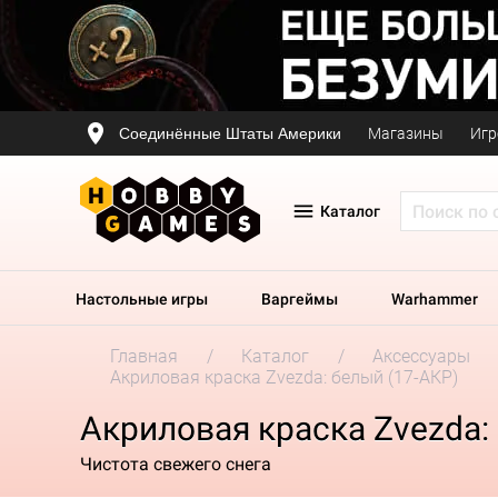
Соединённые Штаты Америки
Магазины
Игр
Каталог
Настольные игры
Варгеймы
Warhammer
Главная
Каталог
Аксессуары
Акриловая краска Zvezda: белый (17-АКР)
Акриловая краска Zvezda: 
Чистота свежего снега