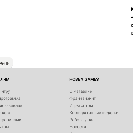
А
К
К
рели
ЕЛЯМ
HOBBY GAMES
 игру
О магазине
программа
Франчайзинг
я о заказе
Игры оптом
овара
Корпоративные подарки
 правилами
Работа у нас
игры
Новости