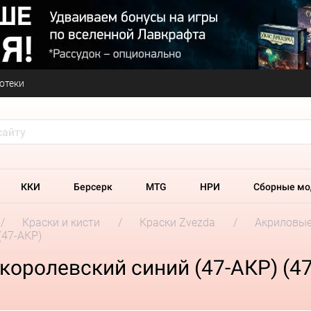
отеки
ККИ
Берсерк
MTG
НРИ
Сборные мо
Краски и кисти
Краски Zvezda
Акриловые
(47-АКР)
 королевский синий (47-АКР) (4