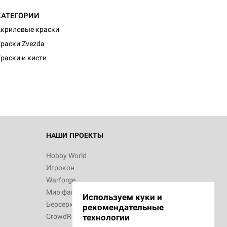
КАТЕГОРИИ
криловые краски
раски Zvezda
раски и кисти
НАШИ ПРОЕКТЫ
Hobby World
Игрокон
Warforge
Мир фантастики
Используем куки и
Берсерк
рекомендательные
CrowdRepublic
технологии