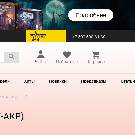
Подробнее
+7 800 500-31-36
перейти на Zvezda
Войти
Избранное
Корзина
дели
Хиты
Новинки
Предзаказы
Статьи
 краски
7-АКР)