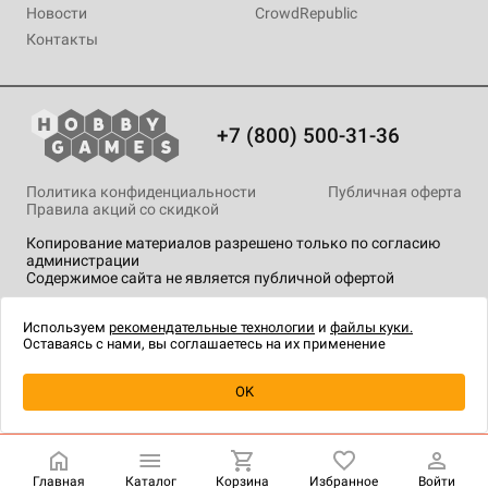
Новости
CrowdRepublic
Контакты
+7 (800) 500-31-36
Политика конфиденциальности
Публичная оферта
Правила акций со скидкой
Копирование материалов разрешено только по согласию
администрации
Содержимое сайта не является публичной офертой
На сайте Hobby Games применяются
рекомендательные
технологии
.
Используем
рекомендательные технологии
и
файлы куки.
Оставаясь с нами, вы соглашаетесь на их применение
Уведомить о наличии
OK
Главная
Каталог
Корзина
Избранное
Войти