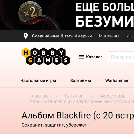
Соединённые Штаты Америки
Магазины
Игр
Каталог
Настольные игры
Варгеймы
Warhammer
Главная
Каталог
Аксессуары
Альбом Blackfire (c 20 встроенными листами 
Альбом Blackfire (c 20 вс
Сохранит, защитит, убережёт