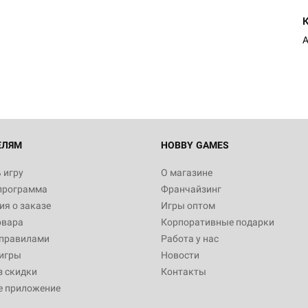
Настольная игра Hobby Worl
Египта
1 991
Настольная игра Hobby World
Белая смерть
12 990
ЕЛЯМ
HOBBY GAMES
 игру
О магазине
программа
Франчайзинг
Настольная игра Hobby World
я о заказе
Игры оптом
Сердце роя. Дисплей бустеро
овара
Корпоративные подарки
3 490
 правилами
Работа у нас
игры
Новости
з скидки
Контакты
е приложение
Настольная игра Hobby Worl