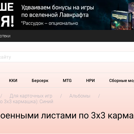
отеки
ККИ
Берсерк
MTG
НРИ
Сборные мо
Для карточных игр
Альбомы
по 3х3 кармашка): Синий
троенными листами по 3х3 карм