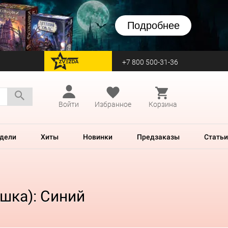
Подробнее
+7 800 500-31-36
перейти на Zvezda
Войти
Избранное
Корзина
дели
Хиты
Новинки
Предзаказы
Статьи
ашка): Синий