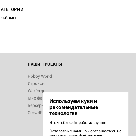
d Монстры
КАТЕГОРИИ
Альбомы
 Зомбицид:
НАШИ ПРОЕКТЫ
Hobby World
Игрокон
 Берсерк.
Warforge
в
Мир фантастики
Используем куки и
Берсерк
рекомендательные
CrowdRepublic
технологии
Это чтобы сайт работал лучше.
Оставаясь с нами, вы соглашаетесь на
d Ужас
использование
файлов куки.