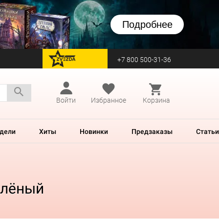
Подробнее
+7 800 500-31-36
перейти на Zvezda
Войти
Избранное
Корзина
дели
Хиты
Новинки
Предзаказы
Статьи
Зелёный