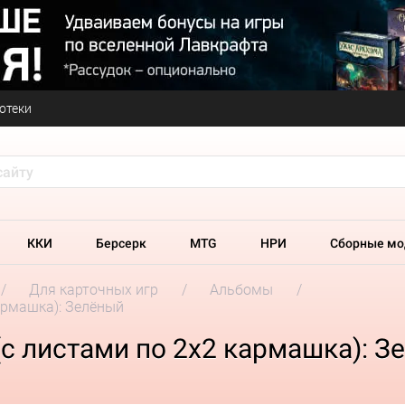
отеки
ККИ
Берсерк
MTG
НРИ
Сборные мо
Для карточных игр
Альбомы
кармашка): Зелёный
(с листами по 2x2 кармашка): 