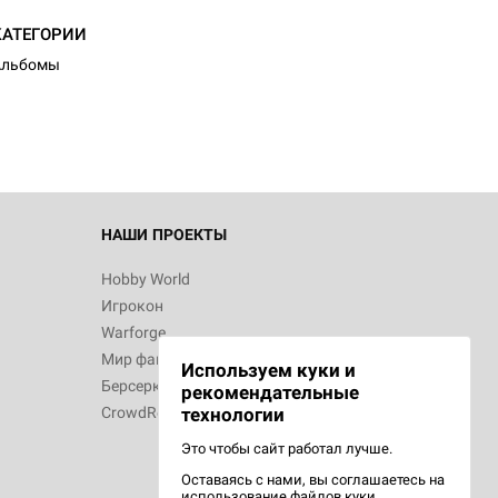
d Монстры
КАТЕГОРИИ
Альбомы
 Зомбицид:
НАШИ ПРОЕКТЫ
Hobby World
Игрокон
 Берсерк.
Warforge
в
Мир фантастики
Используем куки и
Берсерк
рекомендательные
CrowdRepublic
технологии
Это чтобы сайт работал лучше.
Оставаясь с нами, вы соглашаетесь на
d Ужас
использование
файлов куки.