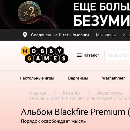
Соединённые Штаты Америки
Магазины
Игр
Каталог
Настольные игры
Варгеймы
Warhammer
Главная
Каталог
Аксессуары
Альбом Blackfire Premium (с листами по 2x2 
Альбом Blackfire Premium 
Порядок освобождает мысль