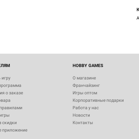
Настольная игра Hobby Worl
Египта
1 991
Настольная игра Hobby World
Белая смерть
12 990
ЕЛЯМ
HOBBY GAMES
 игру
О магазине
программа
Франчайзинг
Настольная игра Hobby World
я о заказе
Игры оптом
Сердце роя. Дисплей бустеро
овара
Корпоративные подарки
3 490
 правилами
Работа у нас
игры
Новости
з скидки
Контакты
е приложение
Настольная игра Hobby Worl