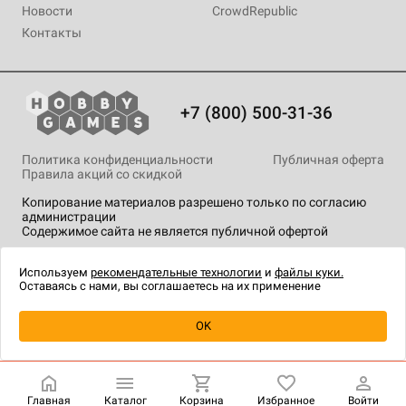
Новости
CrowdRepublic
Контакты
+7 (800) 500-31-36
Политика конфиденциальности
Публичная оферта
Правила акций со скидкой
Копирование материалов разрешено только по согласию
администрации
Содержимое сайта не является публичной офертой
На сайте Hobby Games применяются
рекомендательные
технологии
.
Используем
рекомендательные технологии
и
файлы куки.
Оставаясь с нами, вы соглашаетесь на их применение
Уведомить о наличии
OK
Главная
Каталог
Корзина
Избранное
Войти