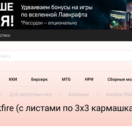
отеки
ККИ
Берсерк
MTG
НРИ
Сборные мо
Для карточных игр
Альбомы
Альбом Blac
fire (с листами по 3x3 кармашк