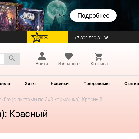
Подробнее
+7 800 500-31-36
перейти на Zvezda
Войти
Избранное
Корзина
дели
Хиты
Новинки
Предзаказы
Статьи
kfire (с листами по 3x3 кармашка): Красный
а): Красный