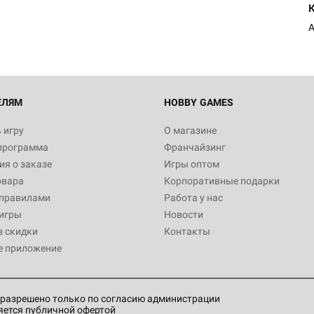
ЕЛЯМ
HOBBY GAMES
 игру
О магазине
программа
Франчайзинг
я о заказе
Игры оптом
овара
Корпоративные подарки
 правилами
Работа у нас
игры
Новости
з скидки
Контакты
е приложение
разрешено только по согласию администрации
яется публичной офертой