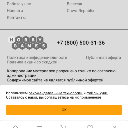
Работа у нас
Берсерк
Новости
CrowdRepublic
Контакты
+7 (800) 500-31-36
Политика конфиденциальности
Публичная оферта
Правила акций со скидкой
Копирование материалов разрешено только по согласию
администрации
Содержимое сайта не является публичной офертой
На сайте Hobby Games применяются
рекомендательные
технологии
.
Используем
рекомендательные технологии
и
файлы куки.
Оставаясь с нами, вы соглашаетесь на их применение
Уведомить о наличии
OK