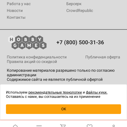
Работа у нас
Берсерк
Новости
CrowdRepublic
Контакты
+7 (800) 500-31-36
Политика конфиденциальности
Публичная оферта
Правила акций со скидкой
Копирование материалов разрешено только по согласию
администрации
Содержимое сайта не является публичной офертой
На сайте Hobby Games применяются
рекомендательные
технологии
.
Используем
рекомендательные технологии
и
файлы куки.
Оставаясь с нами, вы соглашаетесь на их применение
Уведомить о наличии
OK