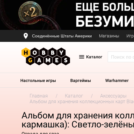
Соединённые Штаты Америки
Магазины
Игр
Каталог
Настольные игры
Варгеймы
Warhammer
Главная
Каталог
Аксессуары
Альбом для хранения коллекционных карт Black
Альбом для хранения колле
кармашка): Светло-зелён
Отрада для глаз