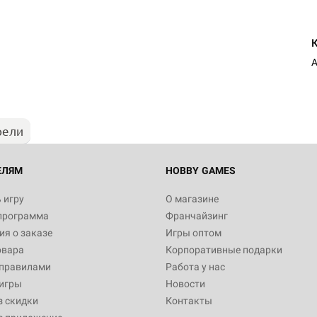
рели
ЕЛЯМ
HOBBY GAMES
 игру
О магазине
программа
Франчайзинг
я о заказе
Игры оптом
овара
Корпоративные подарки
 правилами
Работа у нас
игры
Новости
з скидки
Контакты