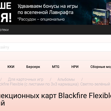
отеки
ККИ
Берсерк
MTG
НРИ
Сборные мо
Для карточных игр
Альбомы
fire Flexible (c листами по 3x3 кармашка): Светло-зелёный
кционных карт Blackfire Flexibl
ый