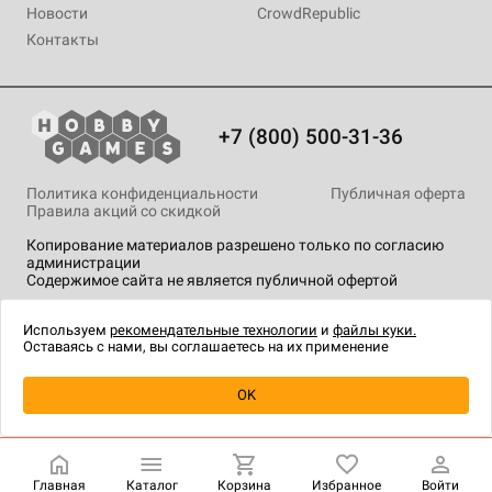
Новости
CrowdRepublic
Контакты
+7 (800) 500-31-36
Политика конфиденциальности
Публичная оферта
Правила акций со скидкой
Копирование материалов разрешено только по согласию
администрации
Содержимое сайта не является публичной офертой
На сайте Hobby Games применяются
рекомендательные
технологии
.
Используем
рекомендательные технологии
и
файлы куки.
Оставаясь с нами, вы соглашаетесь на их применение
Уведомить о наличии
OK
Главная
Каталог
Корзина
Избранное
Войти