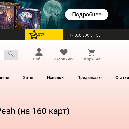
Подробнее
+7 800 500-31-36
перейти на Zvezda
Войти
Избранное
Корзина
дели
Хиты
Новинки
Предзаказы
Статьи
eah (на 160 карт)