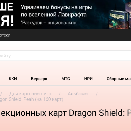
отеки
ККИ
Берсерк
MTG
НРИ
Сборные мо
Для карточных игр
Альбомы
n Shield: Peah (на 160 карт)
кционных карт Dragon Shield: P