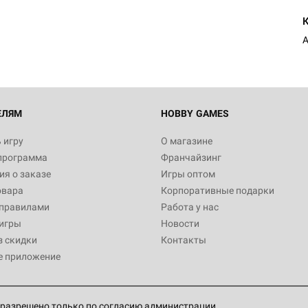
ЕЛЯМ
HOBBY GAMES
 игру
О магазине
программа
Франчайзинг
я о заказе
Игры оптом
овара
Корпоративные подарки
 правилами
Работа у нас
игры
Новости
з скидки
Контакты
е приложение
разрешено только по согласию администрации