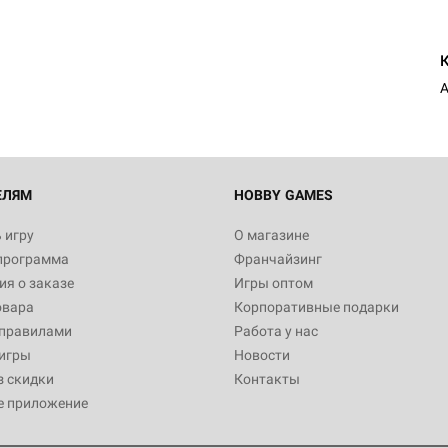
ЕЛЯМ
HOBBY GAMES
 игру
О магазине
программа
Франчайзинг
я о заказе
Игры оптом
овара
Корпоративные подарки
 правилами
Работа у нас
игры
Новости
з скидки
Контакты
е приложение