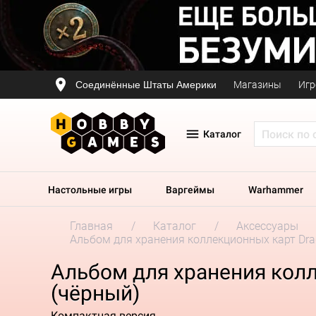
Соединённые Штаты Америки
Магазины
Игр
Каталог
Настольные игры
Варгеймы
Warhammer
Главная
Каталог
Аксессуары
Альбом для хранения коллекционных карт Dragon
Альбом для хранения колле
(чёрный)
Компактная версия