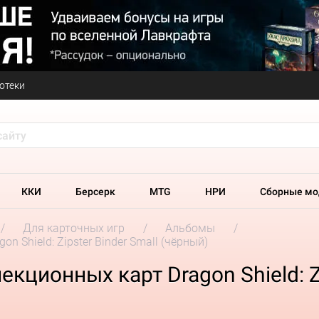
отеки
ККИ
Берсерк
MTG
НРИ
Сборные мо
Для карточных игр
Альбомы
 Shield: Zipster Binder Small (чёрный)
кционных карт Dragon Shield: Zi