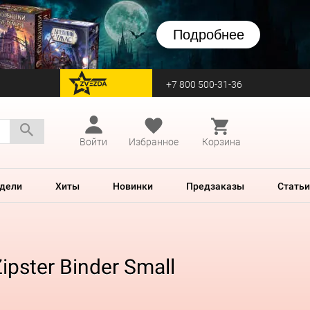
Подробнее
+7 800 500-31-36
перейти на Zvezda
Войти
Избранное
Корзина
дели
Хиты
Новинки
Предзаказы
Статьи
pster Binder Small