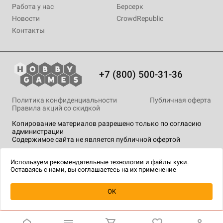
Работа у нас
Берсерк
Новости
CrowdRepublic
Контакты
+7 (800) 500-31-36
Политика конфиденциальности
Публичная оферта
Правила акций со скидкой
Копирование материалов разрешено только по согласию
администрации
Содержимое сайта не является публичной офертой
На сайте Hobby Games применяются
рекомендательные
технологии
.
Используем
рекомендательные технологии
и
файлы куки.
Оставаясь с нами, вы соглашаетесь на их применение
Уведомить о наличии
OK