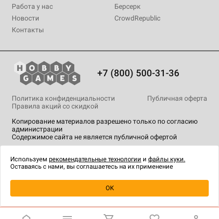
Работа у нас
Берсерк
Новости
CrowdRepublic
Контакты
+7 (800) 500-31-36
Политика конфиденциальности
Публичная оферта
Правила акций со скидкой
Копирование материалов разрешено только по согласию
администрации
Содержимое сайта не является публичной офертой
На сайте Hobby Games применяются
рекомендательные
технологии
.
Используем
рекомендательные технологии
и
файлы куки.
Оставаясь с нами, вы соглашаетесь на их применение
Уведомить о наличии
OK