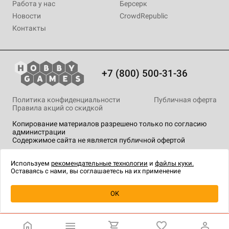
Работа у нас
Берсерк
Новости
CrowdRepublic
Контакты
+7 (800) 500-31-36
Политика конфиденциальности
Публичная оферта
Правила акций со скидкой
Копирование материалов разрешено только по согласию
администрации
Содержимое сайта не является публичной офертой
На сайте Hobby Games применяются
рекомендательные
технологии
.
Используем
рекомендательные технологии
и
файлы куки.
Оставаясь с нами, вы соглашаетесь на их применение
Уведомить о наличии
OK