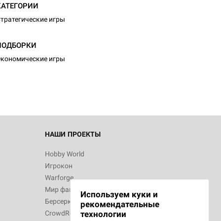
КАТЕГОРИИ
тратегические игры
ПОДБОРКИ
кономические игры
НАШИ ПРОЕКТЫ
Hobby World
Игрокон
Warforge
Мир фантастики
Используем куки и
Берсерк
рекомендательные
CrowdRepublic
технологии