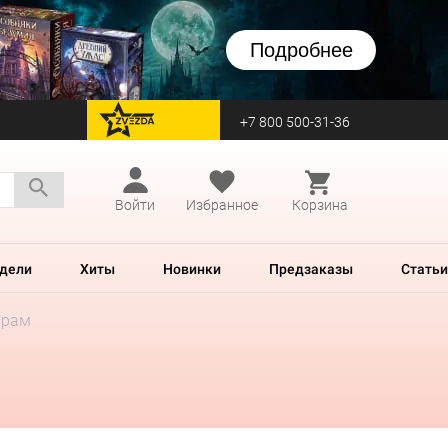
Подробнее
+7 800 500-31-36
перейти на Zvezda
Войти
Избранное
Корзина
дели
Хиты
Новинки
Предзаказы
Статьи
Храм