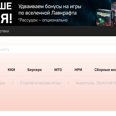
отеки
ККИ
Берсерк
MTG
НРИ
Сборные мо
гры
Стратегические игры
Амритсар: Золотой 