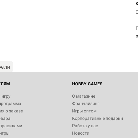
С
Э
рели
ЕЛЯМ
HOBBY GAMES
 игру
О магазине
программа
Франчайзинг
я о заказе
Игры оптом
овара
Корпоративные подарки
 правилами
Работа у нас
игры
Новости