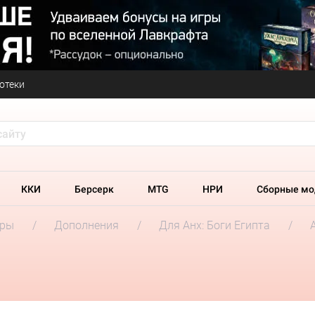
отеки
ККИ
Берсерк
MTG
НРИ
Сборные мо
гры
Дополнения
Для Анх: Боги Египта