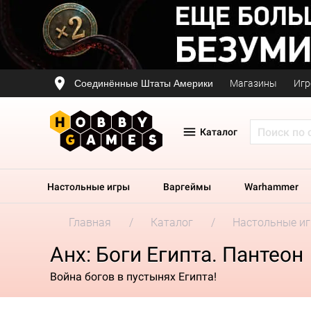
Соединённые Штаты Америки
Магазины
Игр
Каталог
Настольные игры
Варгеймы
Warhammer
Главная
Каталог
Настольные и
Анх: Боги Египта. Пантеон
Война богов в пустынях Египта!