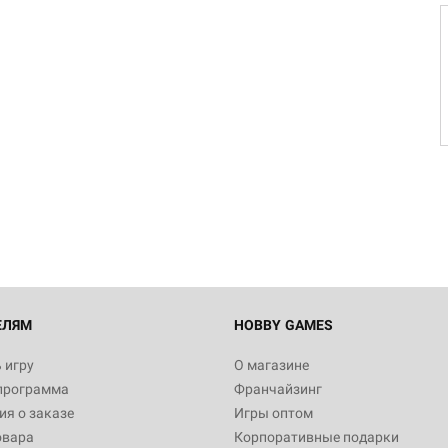
ЕЛЯМ
HOBBY GAMES
 игру
О магазине
программа
Франчайзинг
я о заказе
Игры оптом
овара
Корпоративные подарки