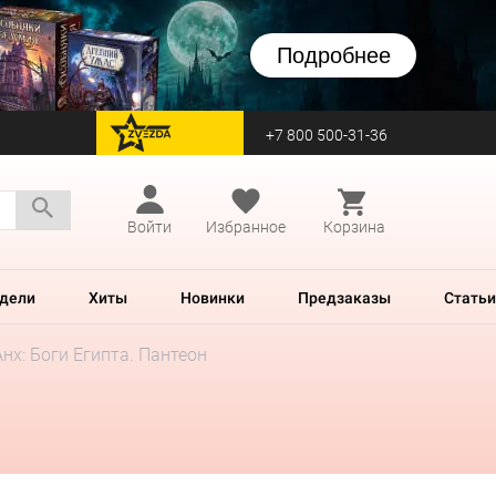
Подробнее
+7 800 500-31-36
перейти на Zvezda
Войти
Избранное
Корзина
дели
Хиты
Новинки
Предзаказы
Статьи
Анх: Боги Египта. Пантеон