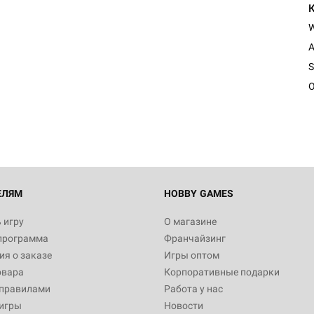
A
Настольная игра Hobby Worl
S
"Мир фантастики. Спецвыпус
Стругацкие"
O
1 490
Настольная игра Hobby Worl
империи: Боевая тревога
799
ЕЛЯМ
HOBBY GAMES
 игру
О магазине
программа
Франчайзинг
Настольная игра Hobby Worl
я о заказе
Игры оптом
империи. Четвёртая редакция
овара
Корпоративные подарки
Рубеж
12 990
 правилами
Работа у нас
игры
Новости