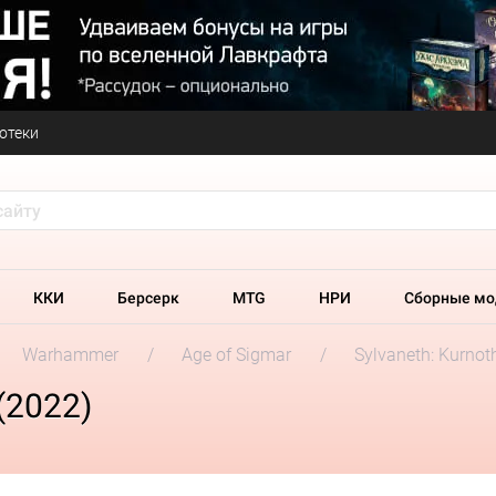
отеки
ККИ
Берсерк
MTG
НРИ
Сборные мо
Warhammer
Age of Sigmar
Sylvaneth: Kurnot
(2022)