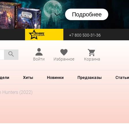
Подробнее
+7 800 500-31-36
перейти на Zvezda
Войти
Избранное
Корзина
дели
Хиты
Новинки
Предзаказы
Статьи
h Hunters (2022)