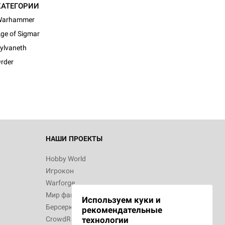
КАТЕГОРИИ
Warhammer
ge of Sigmar
d Журнал
ylvaneth
к: Братья
rder
d Звёздные
НАШИ ПРОЕКТЫ
Hobby World
Игрокон
d Сумерки
Warforge
: Грозовой
Мир фантастики
Используем куки и
Берсерк
рекомендательные
CrowdRepublic
технологии