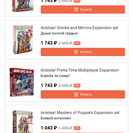
1 743 ₽
2 490 ₽
-30%
Купить
Aristeia! Smoke and Mirrors Expansion set
Дыши полной грудью
1 743 ₽
2 490 ₽
-30%
Купить
Aristeia! Prime Time Multiplayer Expansion
Борьба за славу!
1 743 ₽
2 490 ₽
-30%
Купить
Aristeia! Masters of Puppets Expansion set
Боевой интеллект
1 043 ₽
1 490 ₽
-30%