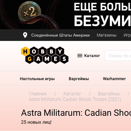
Соединённые Штаты Америки
Магазины
Игр
Каталог
Настольные игры
Варгеймы
Warhammer
Главная
Каталог
Варгеймы
Astra Militarum: Cadian Shock Troops (2021)
Astra Militarum: Cadian Sho
25 новых лиц!