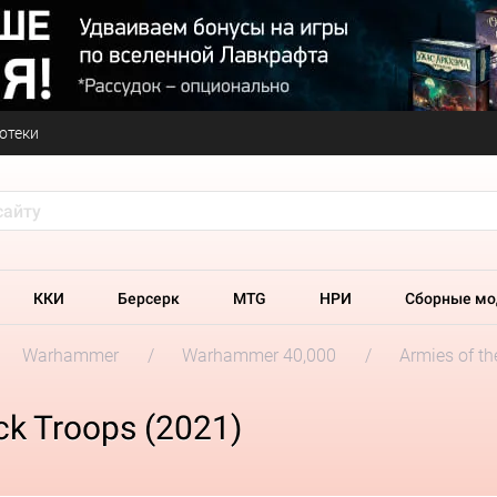
отеки
ККИ
Берсерк
MTG
НРИ
Сборные мо
Warhammer
Warhammer 40,000
Armies of t
ck Troops (2021)