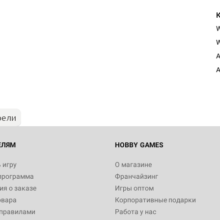
W
A
A
рели
ЕЛЯМ
HOBBY GAMES
 игру
О магазине
программа
Франчайзинг
я о заказе
Игры оптом
овара
Корпоративные подарки
 правилами
Работа у нас