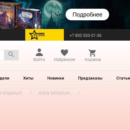
Подробнее
+7 800 500-31-36
перейти на Zvezda
Войти
Избранное
Корзина
дели
Хиты
Новинки
Предзаказы
Статьи
he Imperium
Astra Militarum