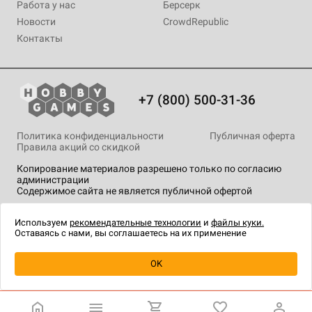
Работа у нас
Берсерк
Новости
CrowdRepublic
Контакты
+7 (800) 500-31-36
Политика конфиденциальности
Публичная оферта
Правила акций со скидкой
Копирование материалов разрешено только по согласию
администрации
Содержимое сайта не является публичной офертой
На сайте Hobby Games применяются
рекомендательные
технологии
.
Используем
рекомендательные технологии
и
файлы куки.
Оставаясь с нами, вы соглашаетесь на их применение
Уведомить о наличии
OK