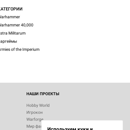
КАТЕГОРИИ
Warhammer
arhammer 40,000
stra Militarum
 Зомбицид:
Варгеймы
rmies of the Imperium
d Звёздные
НАШИ ПРОЕКТЫ
Hobby World
Игрокон
d Ужас
Warforge
р в Хемлок-
Мир фантастики
Используем куки и