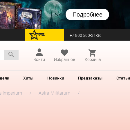
Подробнее
+7 800 500-31-36
перейти на Zvezda
Войти
Избранное
Корзина
дели
Хиты
Новинки
Предзаказы
Статьи
he Imperium
Astra Militarum