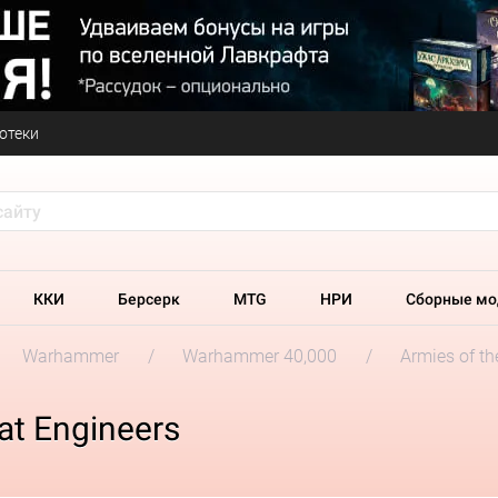
отеки
ККИ
Берсерк
MTG
НРИ
Сборные мо
Warhammer
Warhammer 40,000
Armies of t
at Engineers