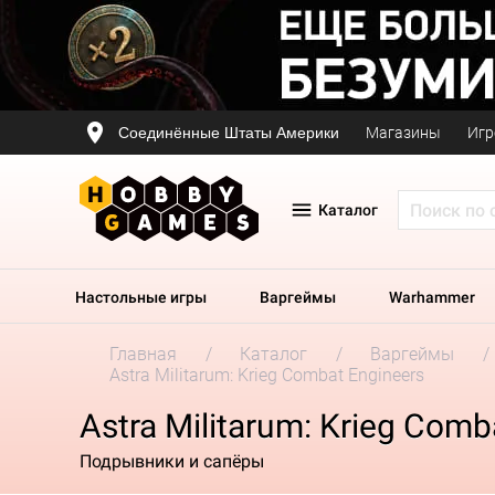
Соединённые Штаты Америки
Магазины
Игр
Каталог
Настольные игры
Варгеймы
Warhammer
Главная
Каталог
Варгеймы
Astra Militarum: Krieg Combat Engineers
Astra Militarum: Krieg Comb
Подрывники и сапёры