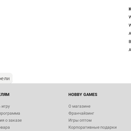
W
A
Настольная игра Hobby World
Белая смерть
A
12 990
рели
Настольная игра Hobby Worl
империи: Боевая тревога
799
ЕЛЯМ
HOBBY GAMES
 игру
О магазине
программа
Франчайзинг
Настольная игра Hobby Worl
я о заказе
Игры оптом
Аркхэма. Карточная игра: Пи
овара
Корпоративные подарки
Вейл. Кампания