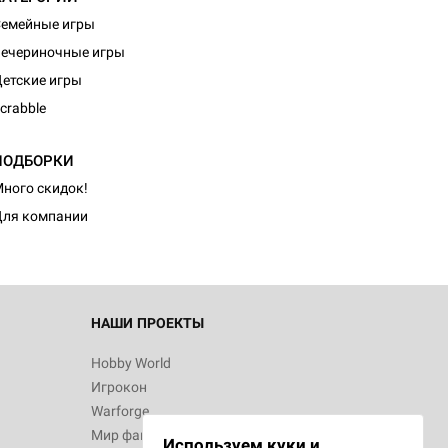
емейные игры
ечериночные игры
етские игры
crabble
ПОДБОРКИ
ного скидок!
ля компании
НАШИ ПРОЕКТЫ
Hobby World
Игрокон
Warforge
Мир фантастики
Используем куки и