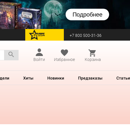
Подробнее
+7 800 500-31-36
перейти на Zvezda
Войти
Избранное
Корзина
дели
Хиты
Новинки
Предзаказы
Статьи