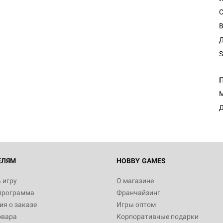
С
В
Д
S
М
Д
ЕЛЯМ
HOBBY GAMES
 игру
О магазине
программа
Франчайзинг
я о заказе
Игры оптом
овара
Корпоративные подарки