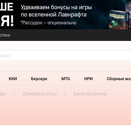
отеки
ККИ
Берсерк
MTG
НРИ
Сборные мо
гры
Семейные игры
Бананаграммы