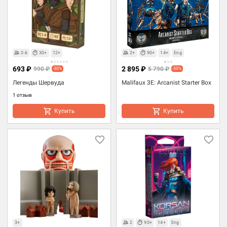
2-6
30+
12+
2+
90+
14+
Eng
693 ₽
2 895 ₽
990 ₽
5 790 ₽
-30%
-50%
Легенды Шервуда
Malifaux 3E: Arcanist Starter Box
1 отзыв
Купить
Купить
3+
2
90+
14+
Eng