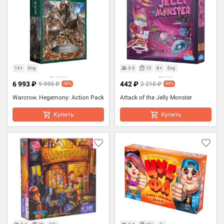
14+
Eng
3-5
15
8+
Eng
6 993 ₽
442 ₽
9 990 ₽
2 210 ₽
-30%
-80%
Warcrow. Hegemony: Action Pack
Attack of the Jelly Monster
Купить
Купить