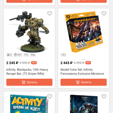
2
90+
14+
Eng
14+
2 245 ₽
2 443 ₽
4 490 ₽
3 490 ₽
-50%
-30%
Infinity. Blackjacks, 10th Heavy
Model Color Set: Infinity
Ranger Bat. (T2 Sniper Rifle)
Panoceania Exclusive Miniature
Купить
Купить