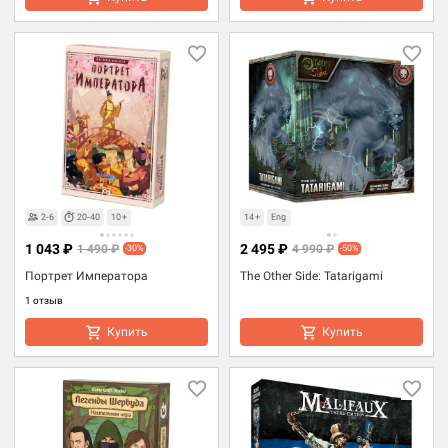
2-6
20-40
10+
14+
Eng
1 043 ₽
2 495 ₽
1 490 ₽
4 990 ₽
-30%
-50%
Портрет Императора
The Other Side: Tatarigami
1 отзыв
Купить
Купить