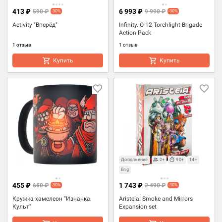
413 ₽
6 993 ₽
590 ₽
9 990 ₽
-30%
-30%
Activity "Вперёд"
Infinity. O-12 Torchlight Brigade
Action Pack
1 отзыв
1 отзыв
Купить
Купить
Дополнение
2+
90+
14+
Eng
455 ₽
1 743 ₽
650 ₽
2 490 ₽
-30%
-30%
Кружка-хамелеон "Изнанка.
Aristeia! Smoke and Mirrors
Культ"
Expansion set