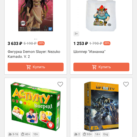
3+
3 633 ₽
1 253 ₽
5 190 ₽
1 790 ₽
-30%
-30%
Фигурка Demon Slayer: Nezuko
Шоппер "Изнанка"
Kamado. V. 2
Купить
Купить
3-16
40+
10+
2
90+
14+
Eng