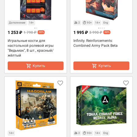
Дополнение
14+
2
90+
14+
Eng
1 253 ₽
1 995 ₽
1 790 ₽
3 990 ₽
-30%
-50%
Игральные кости для
Infinity. Reinforcements:
настольной ролевой игры
Combined Army Pack Beta
"Ведьмак", 8 шт., красный/
жёлтый
Купить
Купить
14+
2
90+
14+
Eng