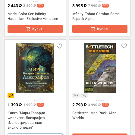
2 443 ₽
3 995 ₽
3 490 ₽
7 990 ₽
-30%
-50%
Model Color Set: Infinity
Infinity. Tohaa Combat Force:
Haqqislam Exclusive Miniature
Repack Alpha
Купить
Купить
14+
Eng
1 393 ₽
2 793 ₽
1 990 ₽
3 990 ₽
-30%
-30%
Книга "Миры Говарда
Battletech: Map Pack. Alien
Филлипса Лавкрафта.
Worlds
Иллюстрированная
энциклопедия"