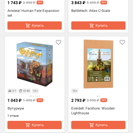
1 743 ₽
3 843 ₽
2 490 ₽
5 490 ₽
-30%
-30%
Aristeia! Human Fate Expansion
Battletech: Atlas C-Scale
set
Купить
Купить
3-7
10-40
12+
10+
1 043 ₽
2 793 ₽
1 490 ₽
3 990 ₽
-30%
-30%
Футуриум
Everdell: Farshore. Wooden
Lighthouse
1 отзыв
Купить
Купить