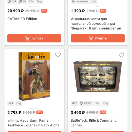
3-4
60
10+
Eng
Дополнение
14+
20 993 ₽
1 393 ₽
29 990 ₽
1 990 ₽
-30%
-30%
CATAN: 3D Edition
Игральные кости для
настольной ролевой игры
"Ведьмак", 8 шт., синий/белый
Купить
Купить
14+
Eng
2
90-120
14+
Eng
2 793 ₽
3 493 ₽
3 990 ₽
4 990 ₽
-30%
-30%
Infinity. Haqqislam: Ramah
BattleTech: Rifle & Command
Taskforce Expansion Pack Alpha
Lances