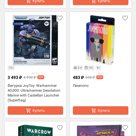
Купить
Купить
15+
2-4
15+
6+
3 493 ₽
483 ₽
4 990 ₽
690 ₽
-30%
-30%
Фигурка JoyToy. Warhammer
Лимпопо
40,000: Ultramarines Desolation
Marine with Castellan Launcher
(Superfrag)
Купить
Купить