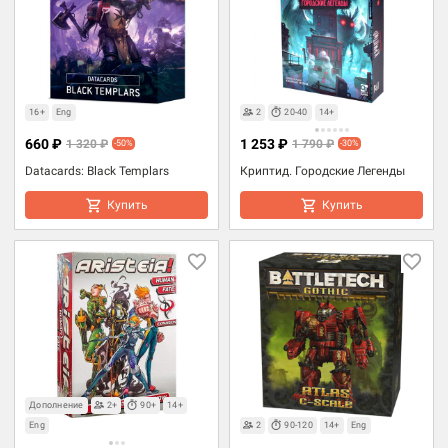
16+
Eng
2
20-40
14+
660 ₽
1 253 ₽
1 320 ₽
1 790 ₽
-50%
-30%
Datacards: Black Templars
Криптид. Городские Легенды
Купить
Купить
Дополнение
2+
90+
14+
Eng
2
90-120
14+
Eng