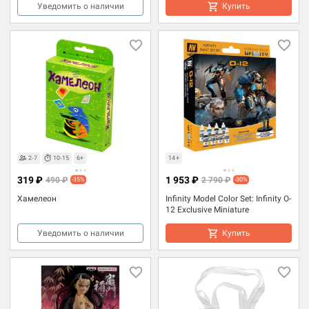
Уведомить о наличии
Купить
2-7
10-15
6+
14+
319 ₽
1 953 ₽
490 ₽
2 790 ₽
-35%
-30%
Хамелеон
Infinity Model Color Set: Infinity O-
12 Exclusive Miniature
Уведомить о наличии
Купить