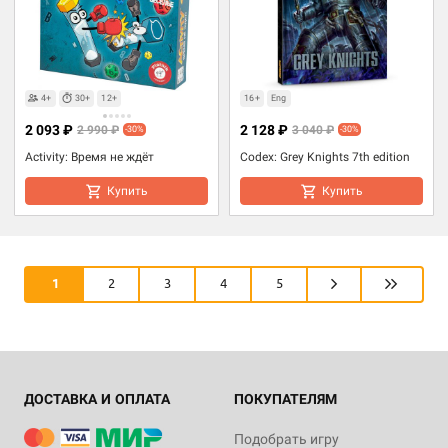
4+
30+
12+
16+
Eng
2 093 ₽
2 128 ₽
2 990 ₽
3 040 ₽
-30%
-30%
Activity: Время не ждёт
Codex: Grey Knights 7th edition
Купить
Купить
1
2
3
4
5
ДОСТАВКА И ОПЛАТА
ПОКУПАТЕЛЯМ
Подобрать игру