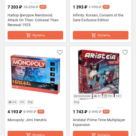
7 203 ₽
1 393 ₽
10 290 ₽
1 990 ₽
-30%
-30%
Набор фигурок Nendoroid.
Infinity: Korsan, Corsairs of the
Attack On Titan: Colossal Titan
Gate Exclusive Edition
Renewal 1925
Купить
Купить
Дополнение
2+
90+
14+
2-6
12+
Eng
Eng
4 193 ₽
1 743 ₽
5 990 ₽
2 490 ₽
-30%
-30%
Monopoly: Jimi Hendrix
Aristeia! Prime Time Multiplayer
Expansion
Купить
Купить