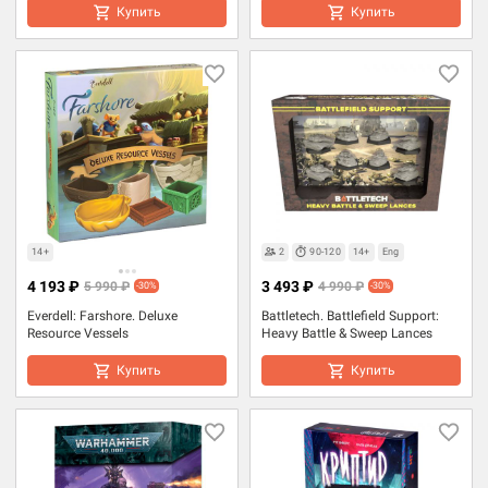
Купить
Купить
14+
2
90-120
14+
Eng
4 193 ₽
3 493 ₽
5 990 ₽
4 990 ₽
-30%
-30%
Everdell: Farshore. Deluxe
Battletech. Battlefield Support:
Resource Vessels
Heavy Battle & Sweep Lances
Купить
Купить