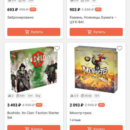
2-4
30
10+
2-4
10+
5+
693 ₽
903 ₽
990 ₽
1 290 ₽
-30%
-30%
Забронировано
Камень, Ножницы, Бумага –
ЦУ-Е-ФА!
Купить
Купить
2
90+
14+
Eng
2-4
45-60
10+
3 493 ₽
2 093 ₽
4 990 ₽
2 990 ₽
-30%
-30%
Bushido. Ito Clan: Faction Starter
Монстр-трюк
Set
1 отзыв
Купить
Купить