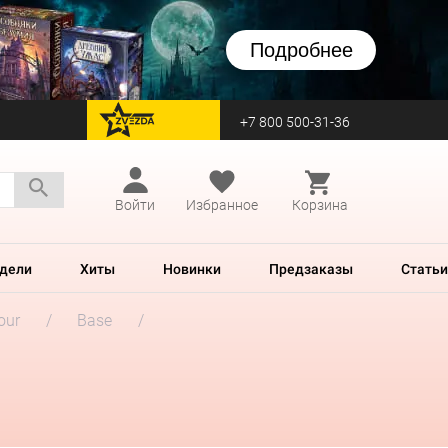
Подробнее
+7 800 500-31-36
перейти на Zvezda
Войти
Избранное
Корзина
дели
Хиты
Новинки
Предзаказы
Статьи
our
Base