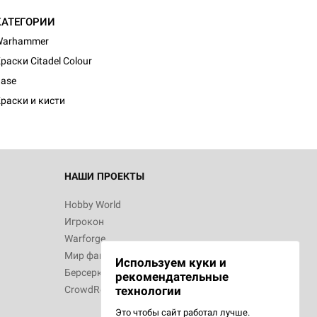
КАТЕГОРИИ
Warhammer
d Монстры
раски Citadel Colour
ase
раски и кисти
 Зомбицид:
НАШИ ПРОЕКТЫ
Hobby World
Игрокон
d Ужас
Warforge
Мир фантастики
Используем куки и
Берсерк
рекомендательные
CrowdRepublic
технологии
Это чтобы сайт работал лучше.