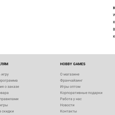
Настольная игра Hobby Worl
Египта
К
1 991
B
К
Настольная игра Hobby World
Белая смерть
12 990
ЕЛЯМ
HOBBY GAMES
 игру
О магазине
программа
Франчайзинг
Настольная игра Hobby Worl
я о заказе
Игры оптом
Аркхэма. Карточная игра
овара
Корпоративные подарки
3 490
 правилами
Работа у нас
игры
Новости
з скидки
Контакты