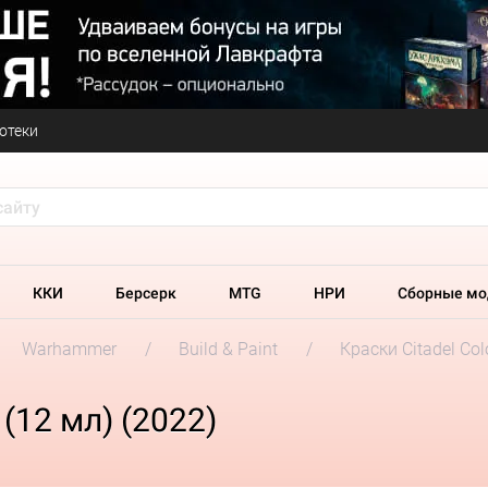
отеки
ККИ
Берсерк
MTG
НРИ
Сборные мо
Warhammer
Build & Paint
Краски Citadel Col
 (12 мл) (2022)