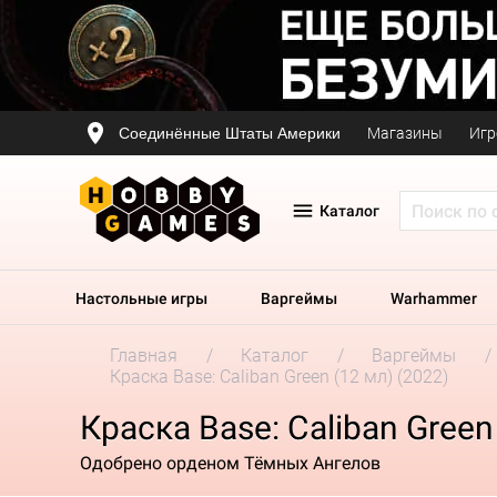
Соединённые Штаты Америки
Магазины
Игр
Каталог
Настольные игры
Варгеймы
Warhammer
Главная
Каталог
Варгеймы
Краска Base: Caliban Green (12 мл) (2022)
Краска Base: Caliban Green
Одобрено орденом Тёмных Ангелов