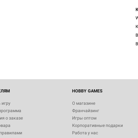
К
B
ЕЛЯМ
HOBBY GAMES
 игру
О магазине
программа
Франчайзинг
я о заказе
Игры оптом
овара
Корпоративные подарки
 правилами
Работа у нас