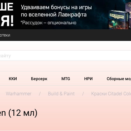
отеки
ККИ
Берсерк
MTG
НРИ
Сборные мо
Warhammer
Build & Paint
Краски Citadel Col
en (12 мл)