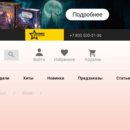
Подробнее
+7 800 500-31-36
перейти на Zvezda
Войти
Избранное
Корзина
дели
Хиты
Новинки
Предзаказы
Статьи
our
Base