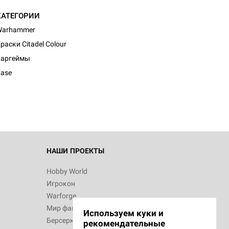
КАТЕГОРИИ
Warhammer
раски Citadel Colour
Варгеймы
ase
НАШИ ПРОЕКТЫ
Hobby World
Игрокон
Warforge
Мир фантастики
Используем куки и
Берсерк
рекомендательные