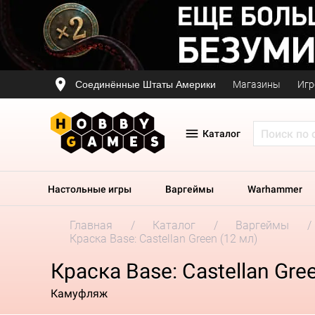
Соединённые Штаты Америки
Магазины
Игр
Каталог
Настольные игры
Варгеймы
Warhammer
Главная
Каталог
Варгеймы
Краска Base: Castellan Green (12 мл)
Краска Base: Castellan Gre
Камуфляж