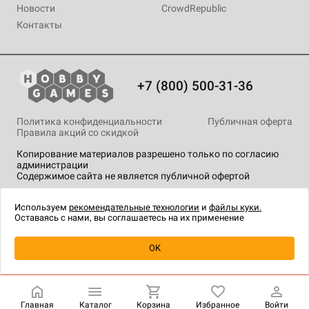
Новости
CrowdRepublic
Контакты
+7 (800) 500-31-36
Политика конфиденциальности
Публичная оферта
Правила акций со скидкой
Копирование материалов разрешено только по согласию
администрации
Содержимое сайта не является публичной офертой
На сайте Hobby Games применяются
рекомендательные
технологии
.
Используем
рекомендательные технологии
и
файлы куки.
Оставаясь с нами, вы соглашаетесь на их применение
Уведомить о наличии
OK
Главная
Каталог
Корзина
Избранное
Войти