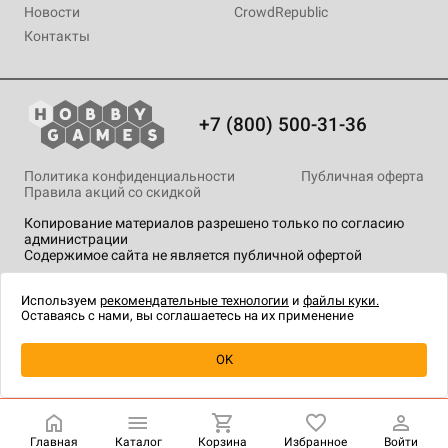
Новости
CrowdRepublic
Контакты
+7 (800) 500-31-36
Политика конфиденциальности
Публичная оферта
Правила акций со скидкой
Копирование материалов разрешено только по согласию
администрации
Содержимое сайта не является публичной офертой
На сайте Hobby Games применяются
рекомендательные
технологии
.
Используем
рекомендательные технологии
и
файлы куки.
Оставаясь с нами, вы соглашаетесь на их применение
Уведомить о наличии
OK
Главная
Каталог
Корзина
Избранное
Войти