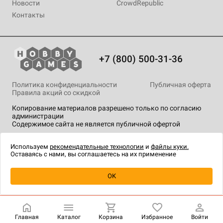
Новости
CrowdRepublic
Контакты
+7 (800) 500-31-36
Политика конфиденциальности
Публичная оферта
Правила акций со скидкой
Копирование материалов разрешено только по согласию
администрации
Содержимое сайта не является публичной офертой
На сайте Hobby Games применяются
рекомендательные
технологии
.
Используем
рекомендательные технологии
и
файлы куки.
Оставаясь с нами, вы соглашаетесь на их применение
Уведомить о наличии
OK
Главная
Каталог
Корзина
Избранное
Войти