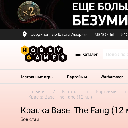
Соединённые Штаты Америки
Магазины
Игр
Каталог
Настольные игры
Варгеймы
Warhammer
Главная
Каталог
Варгеймы
Краска Base: The Fang (12 мл)
Краска Base: The Fang (12 
Зов стаи