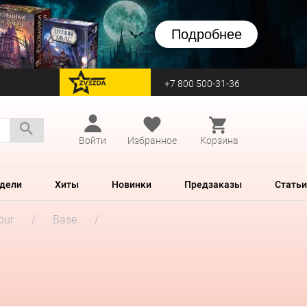
Подробнее
+7 800 500-31-36
перейти на Zvezda
Войти
Избранное
Корзина
дели
Хиты
Новинки
Предзаказы
Статьи
our
Base