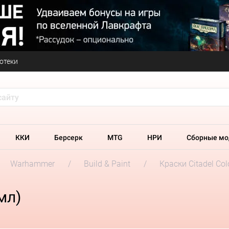
отеки
ККИ
Берсерк
MTG
НРИ
Сборные мо
Warhammer
Build & Paint
Краски Citadel Col
мл)