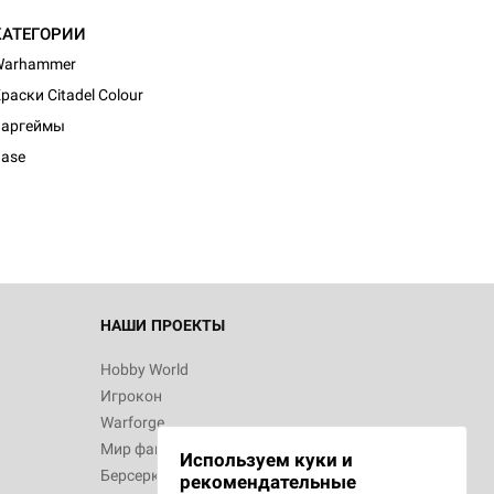
КАТЕГОРИИ
Warhammer
раски Citadel Colour
Варгеймы
ase
НАШИ ПРОЕКТЫ
Hobby World
Игрокон
Warforge
Мир фантастики
Используем куки и
Берсерк
рекомендательные