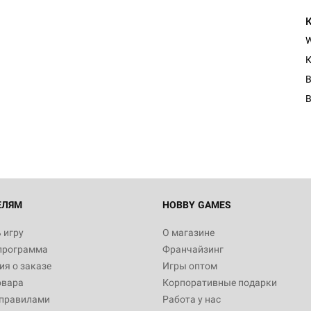
К
B
ЕЛЯМ
HOBBY GAMES
 игру
О магазине
программа
Франчайзинг
я о заказе
Игры оптом
овара
Корпоративные подарки
 правилами
Работа у нас