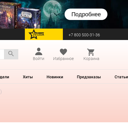
Подробнее
+7 800 500-31-36
перейти на Zvezda
Войти
Избранное
Корзина
дели
Хиты
Новинки
Предзаказы
Статьи
)