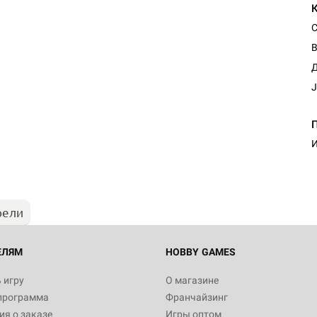
С
В
Д
J
Настольная игра Hobby Worl
Египта
И
1 991
рели
Настольная игра Hobby World
Белая смерть
12 990
ЕЛЯМ
HOBBY GAMES
 игру
О магазине
программа
Франчайзинг
Настольная игра Hobby World
я о заказе
Игры оптом