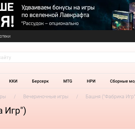
отеки
ККИ
Берсерк
MTG
НРИ
Сборные мо
гры
Вечериночные игры
Башня ("Фабрика Игр"
 Игр")