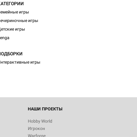
КАТЕГОРИИ
емейные игры
ечериночные игры
етские игры
enga
d Монстры
ПОДБОРКИ
нтерактивные игры
 Зомбицид:
НАШИ ПРОЕКТЫ
Hobby World
Игрокон
 Берсерк.
Warforge