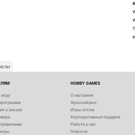
W
Настольная игра Hobby Worl
T
Египта
И
1 991
рели
Настольная игра Hobby World
Белая смерть
12 990
ЕЛЯМ
HOBBY GAMES
 игру
О магазине
программа
Франчайзинг
Настольная игра Hobby World
я о заказе
Игры оптом
Сердце роя. Дисплей бустеро
овара
Корпоративные подарки
3 490
 правилами
Работа у нас
игры
Новости