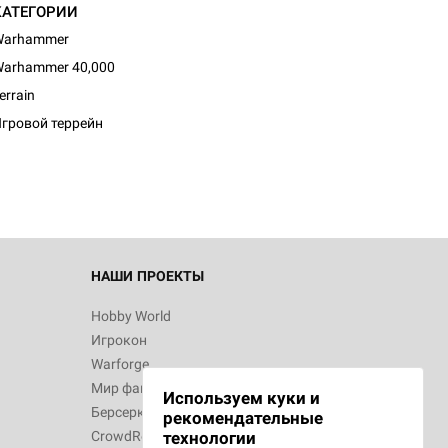
КАТЕГОРИИ
Warhammer
arhammer 40,000
d Монстры
errain
гровой террейн
 Зомбицид:
НАШИ ПРОЕКТЫ
Hobby World
Игрокон
 Берсерк.
Warforge
в
Мир фантастики
Используем куки и
Берсерк
рекомендательные
CrowdRepublic
технологии