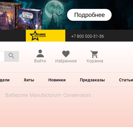
Подробнее
+7 800 500-31-36
перейти на Zvezda
Войти
Избранное
Корзина
дели
Хиты
Новинки
Предзаказы
Статьи
Battlezone: Manufactorum. Conservators