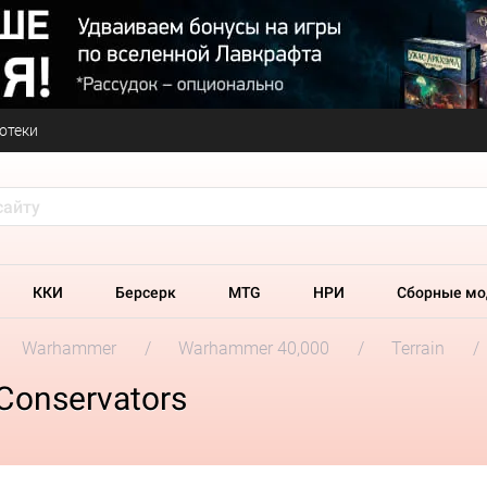
отеки
ККИ
Берсерк
MTG
НРИ
Сборные мо
Warhammer
Warhammer 40,000
Terrain
Conservators