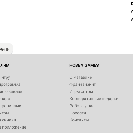
Настольная игра Hobby Worl
"Мир фантастики. Спецвыпус
Стругацкие"
W
1 490
рели
Настольная игра Hobby Worl
империи: Боевая тревога
799
ЕЛЯМ
HOBBY GAMES
 игру
О магазине
программа
Франчайзинг
Настольная игра Hobby Worl
я о заказе
Игры оптом
империи. Четвёртая редакция
овара
Корпоративные подарки
Рубеж
12 990
 правилами
Работа у нас
игры
Новости
з скидки
Контакты
е приложение
Настольная игра Zvezda Рос