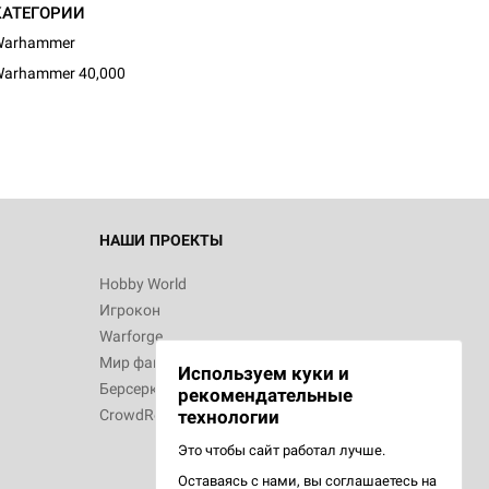
КАТЕГОРИИ
d Журнал
Warhammer
к: Братья
arhammer 40,000
d Звёздные
НАШИ ПРОЕКТЫ
Hobby World
Игрокон
d Сумерки
Warforge
: Грозовой
Мир фантастики
Используем куки и
Берсерк
рекомендательные
CrowdRepublic
технологии
Это чтобы сайт работал лучше.
сийская
Оставаясь с нами, вы соглашаетесь на