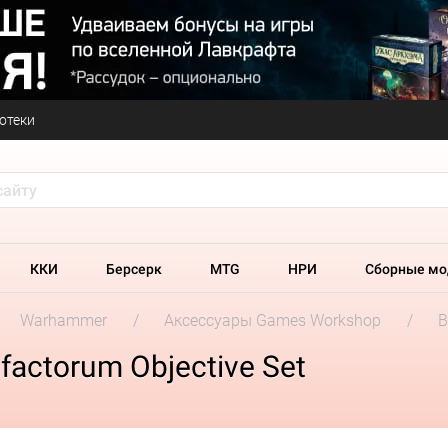
отеки
ККИ
Берсерк
MTG
НРИ
Сборные мо
Warhammer
Аксессуары Games Workshop
B
factorum Objective Set