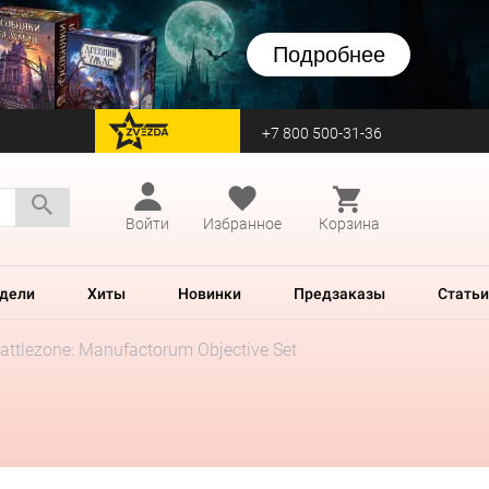
Подробнее
+7 800 500-31-36
перейти на Zvezda
Войти
Избранное
Корзина
дели
Хиты
Новинки
Предзаказы
Статьи
attlezone: Manufactorum Objective Set