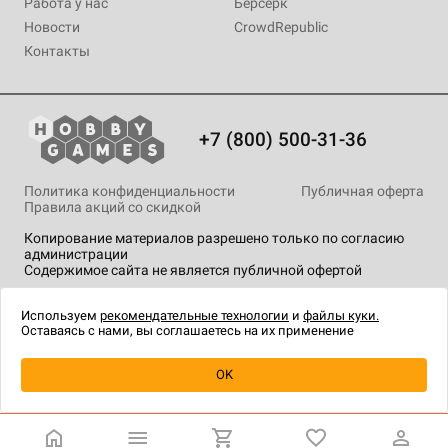
Работа у нас
Берсерк
Новости
CrowdRepublic
Контакты
+7 (800) 500-31-36
Политика конфиденциальности
Публичная оферта
Правила акций со скидкой
Копирование материалов разрешено только по согласию
администрации
Содержимое сайта не является публичной офертой
На сайте Hobby Games применяются
рекомендательные
технологии
.
Используем
рекомендательные технологии
и
файлы куки.
Оставаясь с нами, вы соглашаетесь на их применение
OK
Купить
| 2 490 ₽