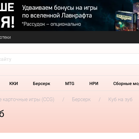
отеки
ККИ
Берсерк
MTG
НРИ
Сборные мо
 карточные игры (CCG)
Берсерк
Куб на зуб
б