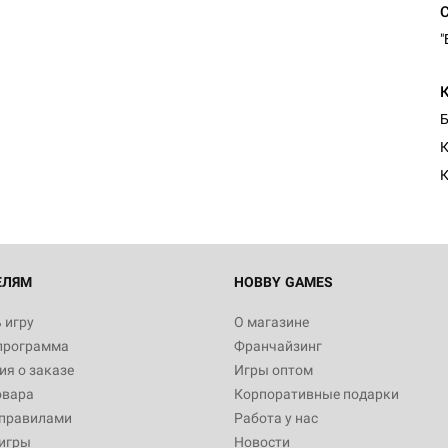
"
Настольная игра Hobby Worl
Египта
Б
1 991
К
К
Настольная игра Hobby World
Белая смерть
12 990
ЕЛЯМ
HOBBY GAMES
 игру
О магазине
программа
Франчайзинг
Настольная игра Hobby World
я о заказе
Игры оптом
Сердце роя. Дисплей бустеро
овара
Корпоративные подарки
3 490
 правилами
Работа у нас
игры
Новости