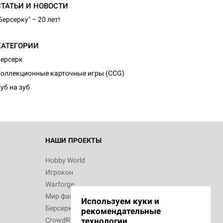
СТАТЬИ И НОВОСТИ
Берсерку" – 20 лет!
КАТЕГОРИИ
d Монстры
ерсерк
оллекционные карточные игры (CCG)
уб на зуб
 Зомбицид:
НАШИ ПРОЕКТЫ
Hobby World
Игрокон
 Берсерк.
Warforge
в
Мир фантастики
Используем куки и
Берсерк
рекомендательные
CrowdRepublic
технологии