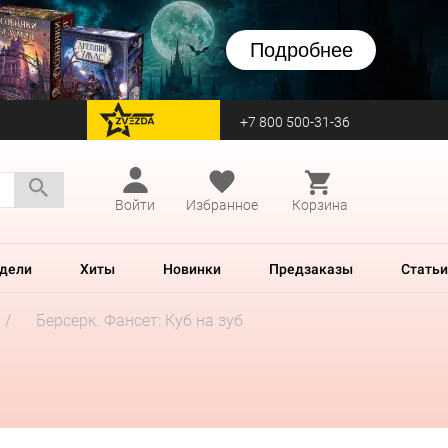
Подробнее
+7 800 500-31-36
перейти на Zvezda
Войти
Избранное
Корзина
дели
Хиты
Новинки
Предзаказы
Статьи
Берсерк. Фансет: Куб на зуб