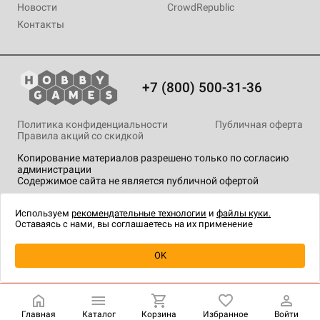
Новости
CrowdRepublic
Контакты
+7 (800) 500-31-36
Политика конфиденциальности
Публичная оферта
Правила акций со скидкой
Копирование материалов разрешено только по согласию
администрации
Содержимое сайта не является публичной офертой
На сайте Hobby Games применяются
рекомендательные
технологии
.
Используем
рекомендательные технологии
и
файлы куки.
Оставаясь с нами, вы соглашаетесь на их применение
Уведомить о наличии
OK
Главная
Каталог
Корзина
Избранное
Войти