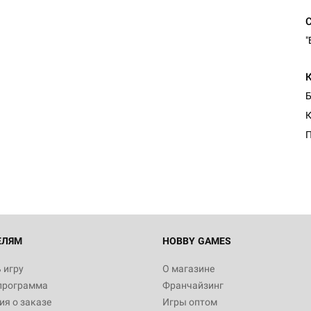
"
Б
К
П
ЕЛЯМ
HOBBY GAMES
 игру
О магазине
программа
Франчайзинг
я о заказе
Игры оптом