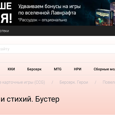
отеки
ККИ
Берсерк
MTG
НРИ
Сборные мо
 карточные игры (CCG)
Берсерк. Герои
Повел
и стихий. Бустер