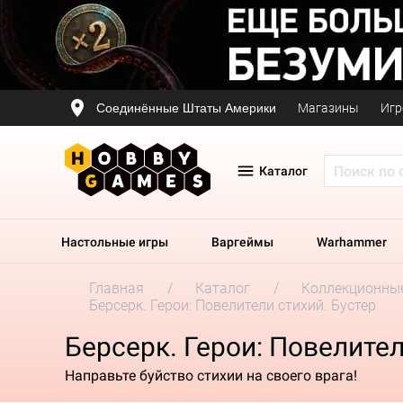
Соединённые Штаты Америки
Магазины
Игр
Каталог
Настольные игры
Варгеймы
Warhammer
Главная
Каталог
Коллекционные
Берсерк. Герои: Повелители стихий. Бустер
Берсерк. Герои: Повелител
Направьте буйство стихии на своего врага!