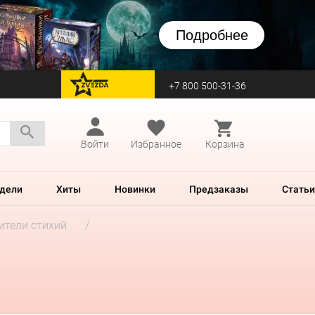
Подробнее
+7 800 500-31-36
перейти на Zvezda
Войти
Избранное
Корзина
дели
Хиты
Новинки
Предзаказы
Статьи
ители стихий