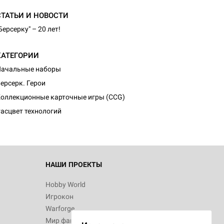
СТАТЬИ И НОВОСТИ
Берсерку" – 20 лет!
КАТЕГОРИИ
Начальные наборы
d Монстры
ерсерк. Герои
оллекционные карточные игры (CCG)
асцвет технологий
 Зомбицид:
НАШИ ПРОЕКТЫ
Hobby World
Игрокон
 Берсерк.
Warforge
в
Мир фантастики