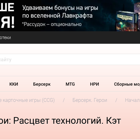
отеки
ККИ
Берсерк
MTG
НРИ
Сборные мо
 карточные игры (CCG)
Берсерк. Герои
Начал
и: Расцвет технологий. Кэт