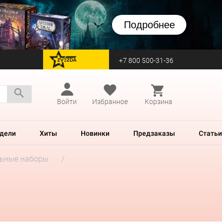
Подробнее
+7 800 500-31-36
перейти на Zvezda
Войти
Избранное
Корзина
дели
Хиты
Новинки
Предзаказы
Статьи
ьные наборы