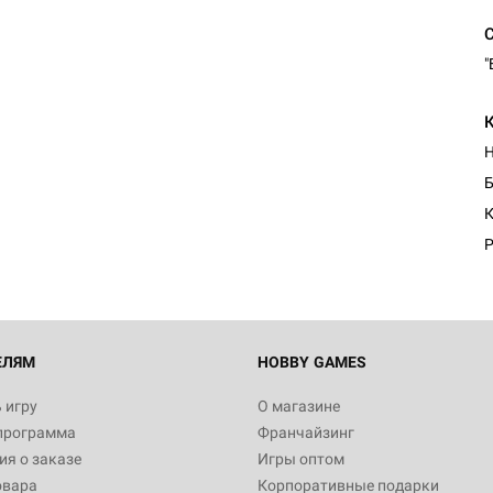
"
Настольная игра Hobby Worl
Египта
Б
1 991
К
Р
Настольная игра Hobby World
Белая смерть
12 990
ЕЛЯМ
HOBBY GAMES
 игру
О магазине
программа
Франчайзинг
Настольная игра Hobby World
я о заказе
Игры оптом
Сердце роя. Дисплей бустеро
овара
Корпоративные подарки