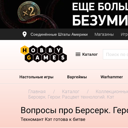
Соединённые Штаты Америки
Магазины
Игр
Каталог
Настольные игры
Варгеймы
Warhammer
Главная
Каталог
Коллекционные
Берсерк. Герои: Расцвет технологий. Кэт
Вопросы про Берсерк. Геро
Техномант Кэт готова к битве