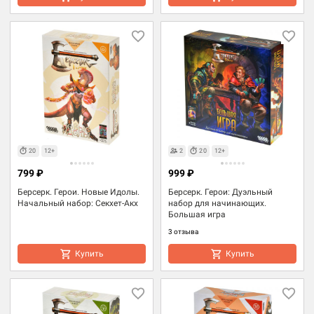
20
12+
2
20
12+
799 ₽
999 ₽
Берсерк. Герои. Новые Идолы.
Берсерк. Герои: Дуэльный
Начальный набор: Секхет-Акх
набор для начинающих.
Большая игра
3 отзыва
Купить
Купить