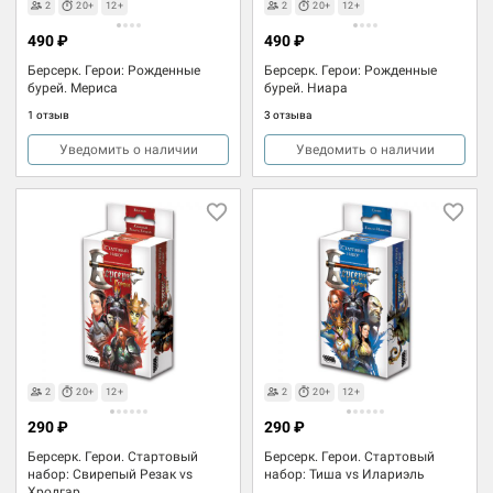
2
20+
12+
2
20+
12+
490 ₽
490 ₽
Берсерк. Герои: Рожденные
Берсерк. Герои: Рожденные
бурей. Мериса
бурей. Ниара
1 отзыв
3 отзыва
Уведомить о наличии
Уведомить о наличии
2
20+
12+
2
20+
12+
290 ₽
290 ₽
Берсерк. Герои. Стартовый
Берсерк. Герои. Стартовый
набор: Свирепый Резак vs
набор: Тиша vs Илариэль
Хродгар