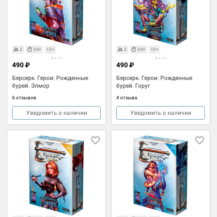
2
20+
12+
2
20+
12+
490 ₽
490 ₽
Берсерк. Герои: Рожденные
Берсерк. Герои: Рожденные
бурей. Элмор
бурей. Горуг
6 отзывов
4 отзыва
Уведомить о наличии
Уведомить о наличии