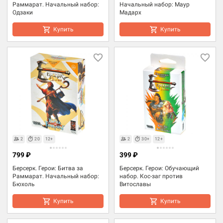
Раммарат. Начальный набор:
Начальный набор: Маур
Одзаки
Мадарх
Купить
Купить
2
20
12+
2
30+
12+
799 ₽
399 ₽
Берсерк. Герои: Битва за
Берсерк. Герои: Обучающий
Раммарат. Начальный набор:
набор. Кос-заг против
Бюхоль
Витославы
Купить
Купить