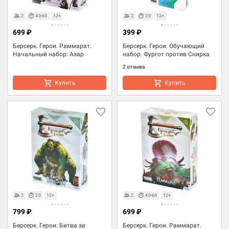
2
40-60
12+
2
20
12+
699 ₽
399 ₽
Берсерк. Герои. Раммарат.
Берсерк. Герои: Обучающий
Начальный набор: Азар
набор. Фургот против Снирка
2 отзыва
Купить
Купить
2
20
12+
2
40-60
12+
799 ₽
699 ₽
Берсерк. Герои: Битва за
Берсерк. Герои. Раммарат.