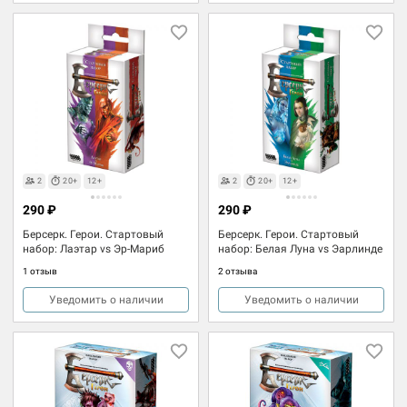
2
20+
12+
2
20+
12+
290 ₽
290 ₽
Берсерк. Герои. Стартовый
Берсерк. Герои. Стартовый
набор: Лаэтар vs Эр-Мариб
набор: Белая Луна vs Эарлинде
1 отзыв
2 отзыва
Уведомить о наличии
Уведомить о наличии