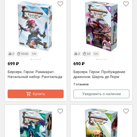
2
40-60
12+
2
30
12+
699 ₽
690 ₽
Берсерк. Герои: Раммарат.
Берсерк. Герои: Пробуждение
Начальный набор: Рангхильда
драконов: Шарль де Лорм
7 отзывов
Купить
Уведомить о наличии