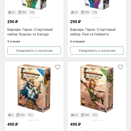
2+
20+
12+
2+
20+
12+
290 ₽
290 ₽
Берсерк. Герои. Стартовый
Берсерк. Герои. Стартовый
набор: Борсан vs Хэсодэ
набор: Рык vs Найрита
3 отзыва
6 отзывов
Уведомить о наличии
Уведомить о наличии
2
20+
12+
2+
20+
12+
490 ₽
490 ₽