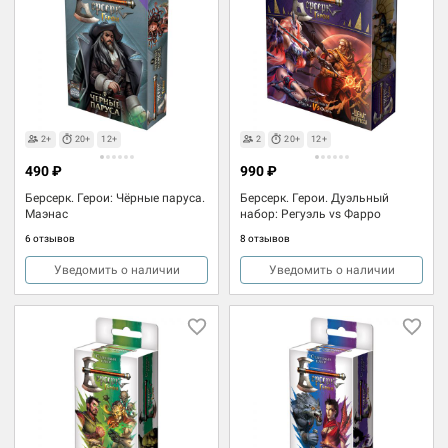
2+
20+
12+
2
20+
12+
490 ₽
990 ₽
Берсерк. Герои: Чёрные паруса.
Берсерк. Герои. Дуэльный
Маэнас
набор: Регуэль vs Фарро
6 отзывов
8 отзывов
Уведомить о наличии
Уведомить о наличии