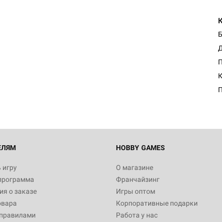
Б
Д
Настольная игра Hobby Worl
П
"Мир фантастики. Спецвыпус
Стругацкие"
К
1 490
Настольная игра Hobby Worl
империи: Боевая тревога
799
ЕЛЯМ
HOBBY GAMES
 игру
О магазине
программа
Франчайзинг
Настольная игра Hobby Worl
я о заказе
Игры оптом
империи. Четвёртая редакция
овара
Корпоративные подарки
Рубеж
12 990
 правилами
Работа у нас