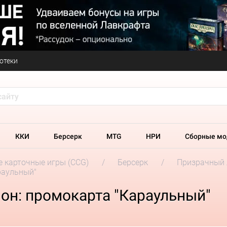
отеки
ККИ
Берсерк
MTG
НРИ
Сборные мо
 карточные игры (CCG)
Берсерк
Призрачный 
раульный"
он: промокарта "Караульный"