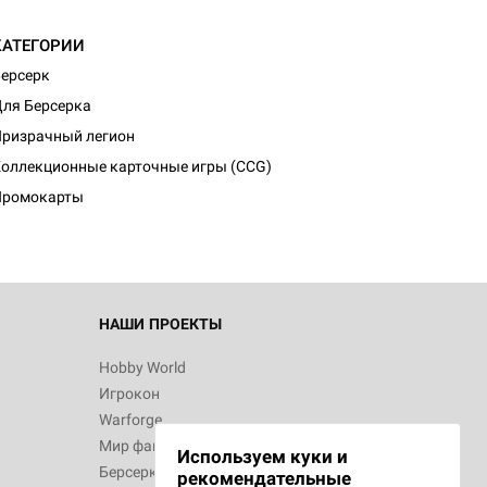
КАТЕГОРИИ
ерсерк
ля Берсерка
d Журнал
ризрачный легион
к: Братья
оллекционные карточные игры (CCG)
Промокарты
d Звёздные
НАШИ ПРОЕКТЫ
Hobby World
Игрокон
d Сумерки
Warforge
: Грозовой
Мир фантастики
Используем куки и
Берсерк
рекомендательные