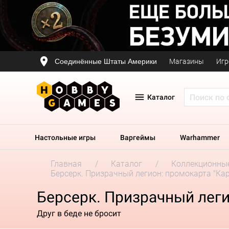
Соединённые Штаты Америки
Магазины
Игр
Каталог
Настольные игры
Варгеймы
Warhammer
Главная
Каталог
Коллекционные
Берсерк. Призрачный легион: промокарта "Ка
Берсерк. Призрачный леги
Друг в беде не бросит