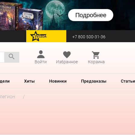
Подробнее
+7 800 500-31-36
перейти на Zvezda
Войти
Избранное
Корзина
дели
Хиты
Новинки
Предзаказы
Статьи
легион