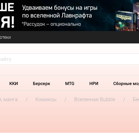
отеки
ККИ
Берсерк
MTG
НРИ
Сборные мо
и, манга
Комиксы
Вселенная Bubble
Бе