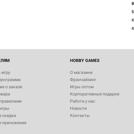
Настольная игра Hobby Worl
Египта
Б
1 991
К
Настольная игра Hobby World
Белая смерть
12 990
ЕЛЯМ
HOBBY GAMES
 игру
О магазине
программа
Франчайзинг
Настольная игра Hobby Worl
я о заказе
Игры оптом
Аркхэма. Карточная игра
овара
Корпоративные подарки
3 490
 правилами
Работа у нас
игры
Новости
з скидки
Контакты
е приложение
Настольная игра Hobby Worl
Аркхэма. Карточная игра: Вт