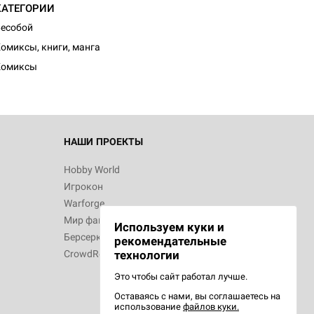
КАТЕГОРИИ
d Монстры
есобой
омиксы, книги, манга
Комиксы
 Зомбицид:
НАШИ ПРОЕКТЫ
Hobby World
Игрокон
d Ужас
Warforge
Мир фантастики
Используем куки и
Берсерк
рекомендательные
CrowdRepublic
технологии
Это чтобы сайт работал лучше.
Оставаясь с нами, вы соглашаетесь на
d Ужас
использование
файлов куки.
орой сезон