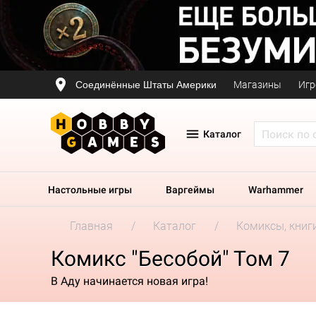
Соединённые Штаты Америки
Магазины
Игр
Каталог
Настольные игры
Варгеймы
Warhammer
Главная
Каталог
Комиксы, книг
Комикс "Бесобой" Том 7
В Аду начинается новая игра!