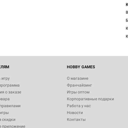
В
Настольная игра Hobby Worl
Египта
Б
1 991
К
Настольная игра Hobby World
Белая смерть
12 990
ЕЛЯМ
HOBBY GAMES
 игру
О магазине
программа
Франчайзинг
Настольная игра Hobby Worl
я о заказе
Игры оптом
Аркхэма. Карточная игра
овара
Корпоративные подарки
3 490
 правилами
Работа у нас
игры
Новости
з скидки
Контакты
е приложение