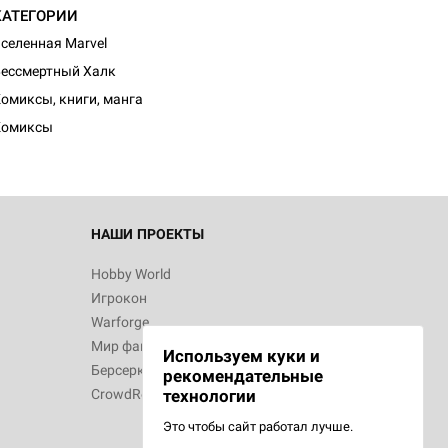
КАТЕГОРИИ
селенная Marvel
d Монстры
ессмертный Халк
омиксы, книги, манга
Комиксы
 Зомбицид:
НАШИ ПРОЕКТЫ
Hobby World
Игрокон
d Ужас
Warforge
Мир фантастики
Используем куки и
Берсерк
рекомендательные
CrowdRepublic
технологии
Это чтобы сайт работал лучше.