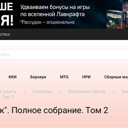
отеки
ККИ
Берсерк
MTG
НРИ
Сборные мо
и, манга
Комиксы
Вселенная Marvel
Бе
. Том 2
". Полное собрание. Том 2