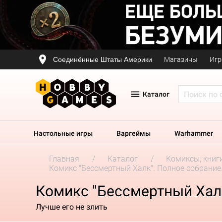
Соединённые Штаты Америки
Магазины
Игр
Каталог
Настольные игры
Варгеймы
Warhammer
Главная
Каталог
Комиксы, книг
Комикс "Бессмертный Халк". Полное собрание
Комикс "Бессмертный Халк
Лучше его не злить