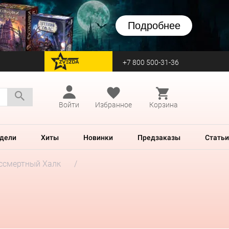
Подробнее
+7 800 500-31-36
перейти на Zvezda
Войти
Избранное
Корзина
дели
Хиты
Новинки
Предзаказы
Статьи
ссмертный Халк