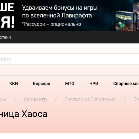
отеки
ККИ
Берсерк
MTG
НРИ
Сборные мо
гры
Серии игр
Бестиарий Сигиллума
Бе
ница Хаоса