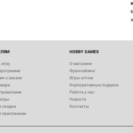
Б
А
ЕЛЯМ
HOBBY GAMES
 игру
О магазине
программа
Франчайзинг
я о заказе
Игры оптом
овара
Корпоративные подарки
 правилами
Работа у нас
игры
Новости
з скидки
Контакты
е приложение