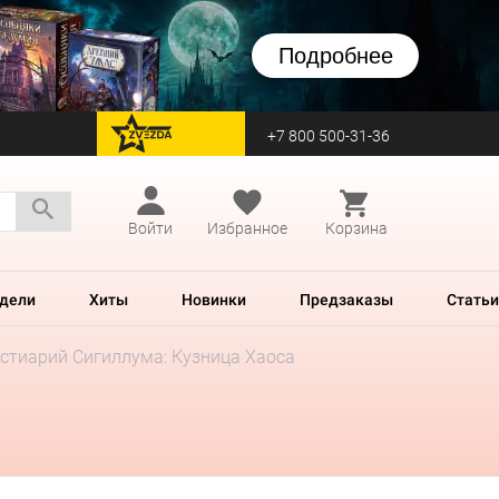
Подробнее
+7 800 500-31-36
перейти на Zvezda
Войти
Избранное
Корзина
дели
Хиты
Новинки
Предзаказы
Статьи
стиарий Сигиллума: Кузница Хаоса