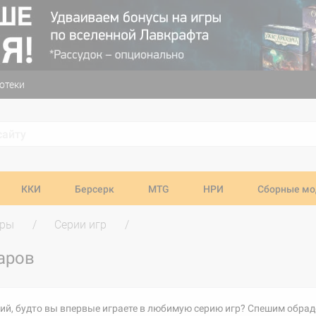
отеки
ККИ
Берсерк
MTG
НРИ
Сборные мо
гры
Серии игр
аров
й, будто вы впервые играете в любимую серию игр? Спешим обрадо