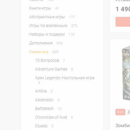
4 отзыв
1 49
Книги-игры
41
Абстрактные игры
117
Игры по вселенным
372
Наборы и подарки
170
Дополнения
954
Серии игр
628
10 Вопросов
7
Adventure Games
6
Apex Legends: Настольная игра
4
Artline
2
Ascension
4
Battletech
12
Хит
Chronicles of Avel
5
Зомби
Cluedo
5