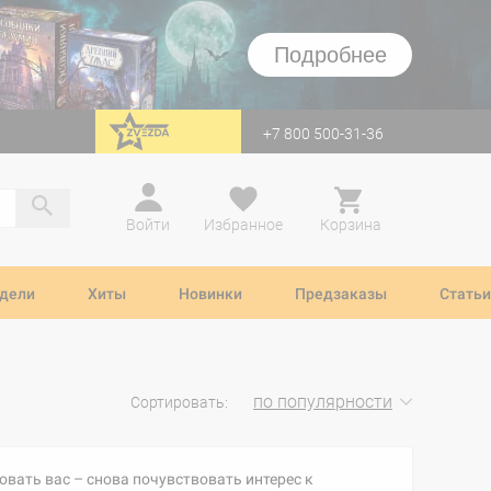
Подробнее
+7 800 500-31-36
перейти на Zvezda
Войти
Избранное
Корзина
дели
Хиты
Новинки
Предзаказы
Статьи
по популярности
Сортировать:
вать вас – снова почувствовать интерес к