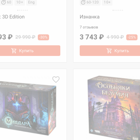
60
10+
Eng
60-120
10+
 3D Edition
Изнанка
7 отзывов
93 ₽
3 743 ₽
29 990 ₽
4 990 ₽
-30%
-25%
Купить
Купить