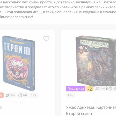
 несколько лет, очень просто. Достаточно заглянуть в наш катало
 творчество и предлагает что-то новенькое в рамках серий-хитов.
ый год появления игры, а также обновления, выходящие в течение 
бимое развлечение!
Предзаказ
1-4
4
ка
2-4
60
12+
18+
II
Ужас Аркхэма. Карточная
Второй сезон