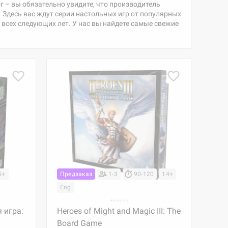
г – вы обязательно увидите, что производитель
 Здесь вас ждут серии настольных игр от популярных
всех следующих лет. У нас вы найдете самые свежие
5+
Предзаказ
1-3
90-120
14+
Eng
 игра:
Heroes of Might and Magic III: The
Board Game