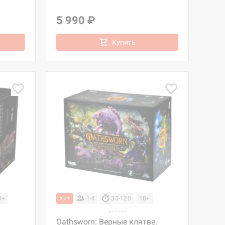
5 990 ₽
Купить
3+
Хит
1-4
30-120
18+
Oathsworn: Верные клятве.