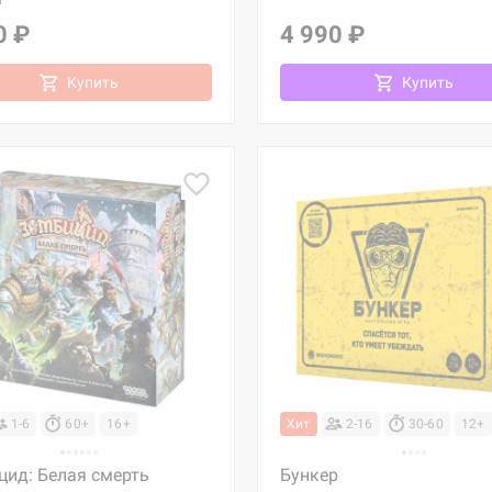
а
0 ₽
4 990 ₽
Купить
Купить
1-6
60+
16+
Хит
2-16
30-60
12+
цид: Белая смерть
Бункер