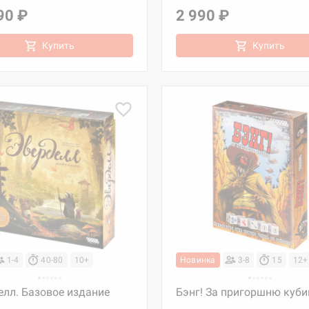
90 ₽
2 990 ₽
Купить
Купить
1-4
40-80
10+
Новинка
3-8
15
12+
елл. Базовое издание
Бэнг! За пригоршню куби