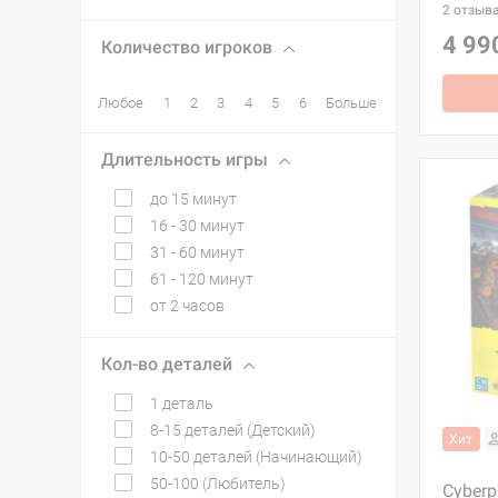
2 отзыв
4 99
Количество игроков
Любое
1
2
3
4
5
6
Больше
Длительность игры
до 15 минут
16 - 30 минут
31 - 60 минут
61 - 120 минут
от 2 часов
Кол-во деталей
1 деталь
8-15 деталей (Детский)
Хит
10-50 деталей (Начинающий)
50-100 (Любитель)
Cyberp