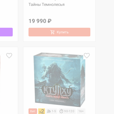
Тайны Темнолесья
19 990 ₽
Купить
Хит
1-5
90-120
16+