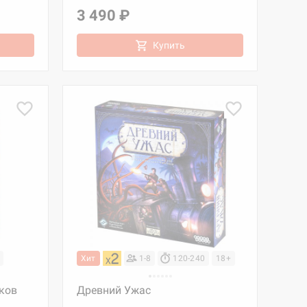
3 490 ₽
Купить
Хит
1-8
120-240
18+
ков
Древний Ужас