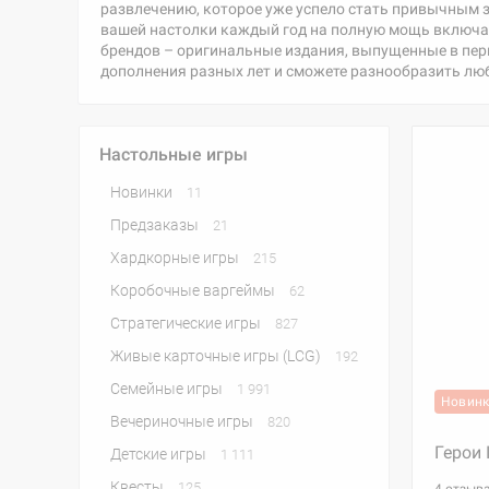
развлечению, которое уже успело стать привычным за
вашей настолки каждый год на полную мощь включает
брендов – оригинальные издания, выпущенные в перв
дополнения разных лет и сможете разнообразить лю
Настольные игры
Новинки
11
Предзаказы
21
Хардкорные игры
215
Коробочные варгеймы
62
Стратегические игры
827
Живые карточные игры (LCG)
192
Семейные игры
1 991
Новин
Вечериночные игры
820
Герои I
Детские игры
1 111
Квесты
125