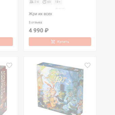
2-4
60
18+
Жри их всех
3 отзыва
4 990 ₽
Купить