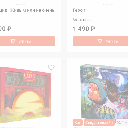
цид: Живым или не очень
Герои
36 отзывов
90 ₽
1 490 ₽
Купить
Купить
Хит
1-4