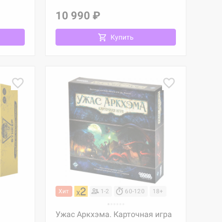
10 990 ₽
Купить
Хит
1-2
60-120
18+
Ужас Аркхэма. Карточная игра