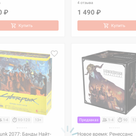
а
4 отзыва
0 ₽
1 490 ₽
Купить
Купить
1-4
90-120
13+
Предзаказ
1-4
90
1
unk 2077: Банды Найт-
Новое время: Ренессанс