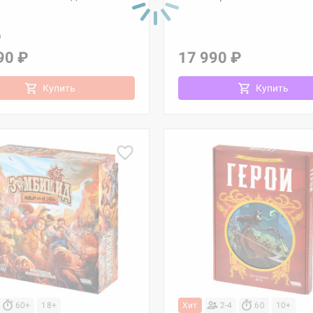
а
90 ₽
17 990 ₽
Купить
Купить
60+
18+
Хит
2-4
60
10+