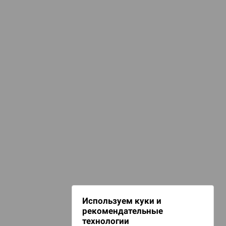
КАТЕГОРИИ
Карты
изайнерские колоды
арты для покера
лассические игры
НАШИ ПРОЕКТЫ
Hobby World
Игрокон
Warforge
Мир фантастики
Используем куки и
Берсерк
рекомендательные
CrowdRepublic
технологии