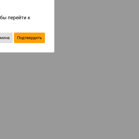
Код товара: 69274
850 ₽
обы перейти к
до 85
бонусов на следующие покупки
тмена
Подтвердить
Уведомить о наличии
В избранное