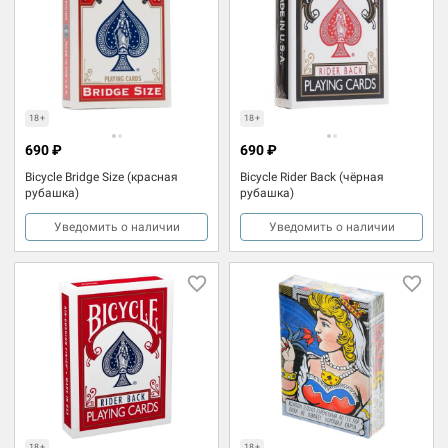
18+
18+
690 ₽
690 ₽
Bicycle Bridge Size (красная
Bicycle Rider Back (чёрная
рубашка)
рубашка)
Уведомить о наличии
Уведомить о наличии
18+
18+