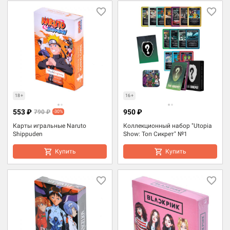
18+
16+
553 ₽
950 ₽
790 ₽
-30%
Карты игральные Naruto
Коллекционный набор "Utopia
Shippuden
Show: Топ Сикрет" №1
Купить
Купить