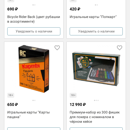
690 ₽
420 ₽
Bicycle Rider Back (цвет рубашки
Игральные карты "Попкарт"
в ассортименте)
Уведомить о наличии
Уведомить о наличии
18+
18+
650 ₽
12 990 ₽
Игральные карты "Карты
Премиум-набор из 300 фишек
пацана"
для покера с номиналом в
чёрном кейсе