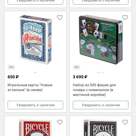
Уведомить о наличии
Уведомить о наличии
18+
18+
650 ₽
3 690 ₽
Игральные карты "Новые
Набор из 500 фишек для
атласные" (в синем)
покера с номиналом (в
жестяной коробке)
Уведомить о наличии
Уведомить о наличии