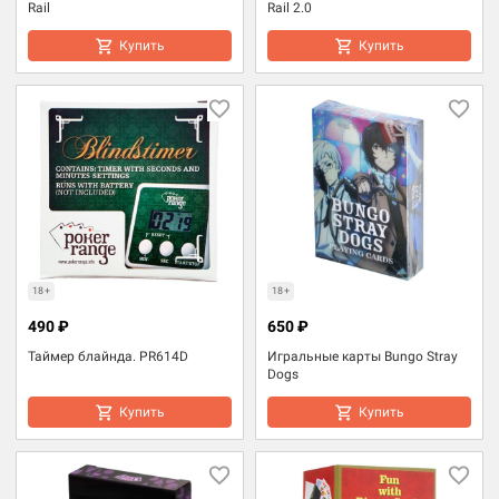
Rail
Rail 2.0
Купить
Купить
18+
18+
490 ₽
650 ₽
Таймер блайнда. PR614D
Игральные карты Bungo Stray
Dogs
Купить
Купить