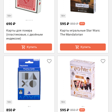
18+
18+
690 ₽
595 ₽
850 ₽
-30%
Карты для покера
Карты игральные Star Wars:
(пластиковые, с двойным
The Mandalorian
индексом)
Купить
Купить
18+
18+
850 ₽
595 ₽
850 ₽
-30%